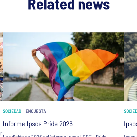
Related news
SOCIEDAD
ENCUESTA
SOCIE
Informe Ipsos Pride 2026
Ipso
r
La edición de 2026 del informe Ipsos LGBT+ Pride
Ipsos: