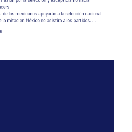
ncers:
 de los mexicanos apoyarán a la selección nacional.
 la mitad en México no asistirá a los partidos.
ncers solo alcanzan 33% de credibilidad y generan
26
nfianza en el 52%