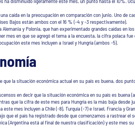
es ha disminuido ligeramente este mes, un punto hasta el 10%. Ocupa
 una caída en la preocupación en comparación con junio. Uno de cad
Países Bajos están ambos con el 16 % (-4 y -3 respectivamente).
a Alemania y Polonia, que han experimentado grandes caídas en los 
imer mes en que se agregó el tema a la encuesta, la cifra polaca fue
ocupación este mes incluyen a Israel y Hungría (ambos -5).
onomía
e que la situación económica actual en su país es buena, dos punto
scensos en decir que la situación económica en su país es buena (am
ras que la cifra de este mes para Hungría es la más baja desde jul
este mes incluyen a Chile (-8), Turquía (-7) e Israel, Francia y Gran
ajo que el país ha registrado desde que comenzamos a rastrear el 
ca (Argentina está al final de nuestra clasificación) y este mes s