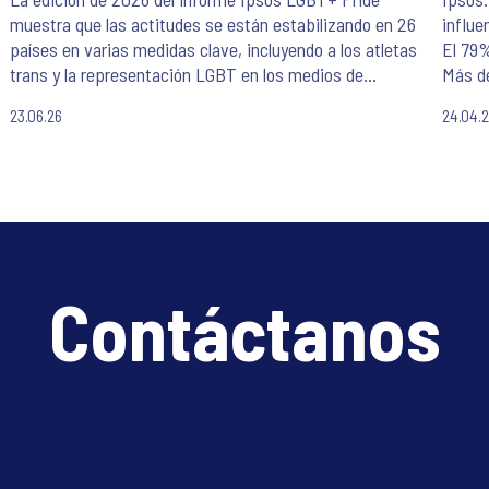
muestra que las actitudes se están estabilizando en 26
influe
países en varias medidas clave, incluyendo a los atletas
El 79%
trans y la representación LGBT en los medios de
Más de
comunicación.
Influe
23.06.26
24.04.
desco
Contáctanos