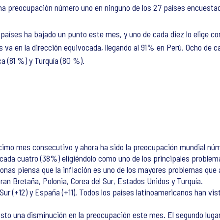
na preocupación número uno en ninguno de los 27 países encuestado
e países ha bajado un punto este mes, y uno de cada diez lo elige 
 va en la dirección equivocada, llegando al 91% en Perú. Ocho de c
a (81 %) y Turquía (80 %).
cimo mes consecutivo y ahora ha sido la preocupación mundial núme
e cada cuatro (38%) eligiéndolo como uno de los principales problem
onas piensa que la inflación es uno de los mayores problemas que
Gran Bretaña, Polonia, Corea del Sur, Estados Unidos y Turquía.
r (+12) y España (+11). Todos los países latinoamericanos han vist
isto una disminución en la preocupación este mes. El segundo lugar