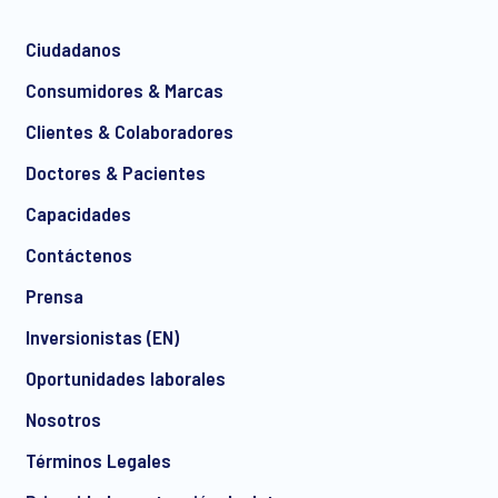
Ciudadanos
*
Consumidores & Marcas
Clientes & Colaboradores
Doctores & Pacientes
*
Capacidades
Contáctenos
Prensa
I consent to receive regular e-mail marketing
Inversionistas (EN)
communication about products and services including
invitations to free events and articles from Ipsos. You may
Oportunidades laborales
withdraw your consent at any time with effect for the future.
Nosotros
Términos Legales