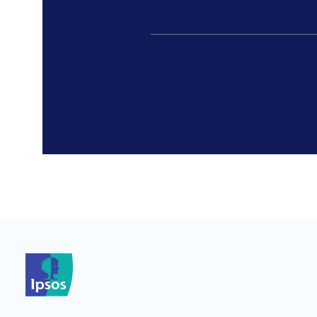
*
*
*