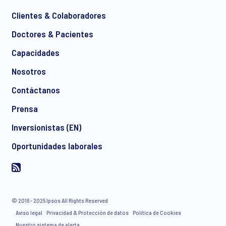
Clientes & Colaboradores
Doctores & Pacientes
*
Capacidades
Nosotros
Contáctanos
Prensa
Inversionistas (EN)
I consent to receive regular e-mail marketing
Oportunidades laborales
communication about products and services including
invitations to free events and articles from Ipsos. You may
withdraw your consent at any time with effect for the future.
© 2016 - 2025 Ipsos All Rights Reserved
Aviso legal
Privacidad & Protección de datos
Política de Cookies
Nuestro sistema de alerta