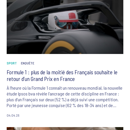
apparaît : 61 % des Français réclament des règles plus strictes et
51 % souhaitent que les maires puissent limiter les installations
de nouveaux fast-foods pour protéger la santé publique et les
commerces locaux.
SPORT
ENQUÊTE
Formule 1 : plus de la moitié des Français souhaite le
retour d’un Grand Prix en France
À l’heure où la Formule 1 connaît un renouveau mondial, la nouvelle
étude Ipsos bva révèle l'ancrage de cette discipline en France :
plus d’un Français sur deux (52 %) a déjà suivi une compétition.
Porté par une jeunesse conquise (62 % des 18-34 ans) et de
nouveaux leviers d’influence comme le film « F1 » ou les réseaux
04.04.26
sociaux, le sport automobile est aujourd'hui perçu comme un
laboratoire d'innovation technologique (33 %) et un spectacle de
haute intensité (31 %). Au-delà de la domination de Ferrari et