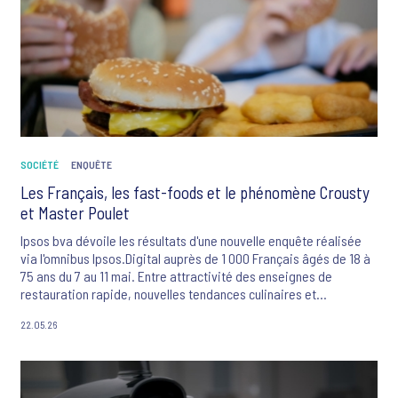
SOCIÉTÉ
ENQUÊTE
Les Français, les fast-foods et le phénomène Crousty
et Master Poulet
Ipsos bva dévoile les résultats d'une nouvelle enquête réalisée
via l'omnibus Ipsos.Digital auprès de 1 000 Français âgés de 18 à
75 ans du 7 au 11 mai. Entre attractivité des enseignes de
restauration rapide, nouvelles tendances culinaires et
préoccupations sanitaires, l’opinion publique apparaît
22.05.26
profondément partagée. 36 % des citoyens ont une bonne image
des fast-foods contre 34 % d'avis négatifs. Si le prix s'impose
comme le critère de choix numéro un pour 60 % des
consommateurs, une importante aspiration à l'encadrement