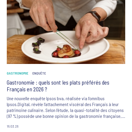
Lewis Hamilton dans le cœur du public français, l'étude souligne
une importante attente : 54 % des Français, et jusqu’à 81 % des
fans, aspirent désormais au retour d’un Grand Prix sur le sol
national, l’absence d’épreuve en France étant vécue comme un
regret par près de sept passionnés sur 10.
GASTRONOMIE
ENQUÊTE
Gastronomie : quels sont les plats préférés des
Français en 2026 ?
Une nouvelle enquête Ipsos bva, réalisée via l’omnibus
Ipsos.Digital, révèle l’attachement viscéral des Français à leur
patrimoine culinaire. Selon l'étude, la quasi-totalité des citoyens
(97 %) possède une bonne opinion de la gastronomie française,
un score porté par 37 % d'avis « excellents ». L'enquête démontre
16.03.26
que la table reste, plus que jamais, au cœur de la définition de la