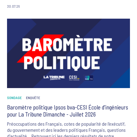
préoccupations majeures des Français sont ce mois-ci : la
30.07.26
criminalité et la violence, le changement climatique, l'inflation, le
système de santé et les flux migratoires.
SONDAGE
ENQUÊTE
Baromètre politique Ipsos bva-CESI École d'ingénieurs
pour La Tribune Dimanche - Juillet 2026
Préoccupations des Français, cotes de popularité de l'exécutif,
du gouvernement et des leaders politiques Français, questions
d'actualité... Retrouvez ici les derniers résultats de notre