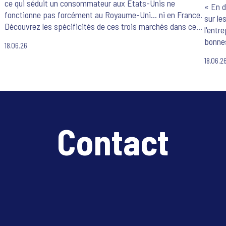
ce qui séduit un consommateur aux États-Unis ne
« En d
fonctionne pas forcément au Royaume-Uni… ni en France.
sur le
Découvrez les spécificités de ces trois marchés dans ce
l'entr
webinar exclusif animé par nos experts locaux.
bonnes
18.06.26
18.06.2
Contact