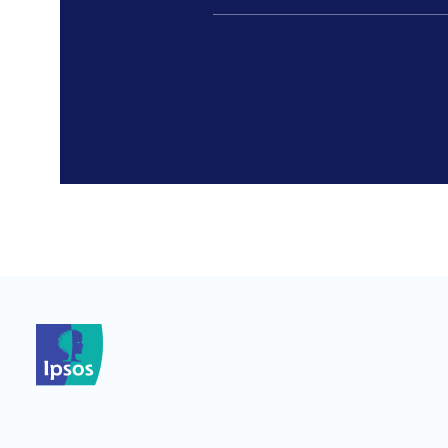
*
*
*