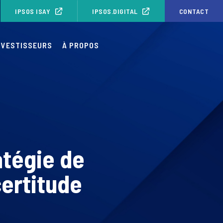
IPSOS ISAY
IPSOS.DIGITAL
CONTACT
NVESTISSEURS
À PROPOS
atégie de
certitude