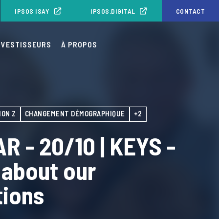
IPSOS ISAY
IPSOS.DIGITAL
CONTACT
NVESTISSEURS
À PROPOS
ION Z
CHANGEMENT DÉMOGRAPHIQUE
+2
 - 20/10 | KEYS -
 about our
tions