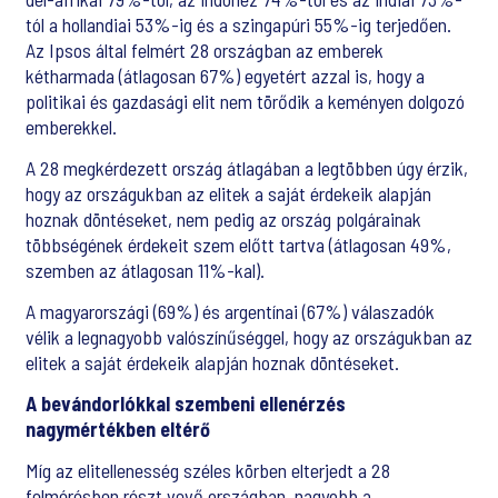
tól a hollandiai 53%-ig és a szingapúri 55%-ig terjedően.
Az Ipsos által felmért 28 országban az emberek
kétharmada (átlagosan 67%) egyetért azzal is, hogy a
politikai és gazdasági elit nem törődik a keményen dolgozó
emberekkel.
A 28 megkérdezett ország átlagában a legtöbben úgy érzik,
hogy az országukban az elitek a saját érdekeik alapján
hoznak döntéseket, nem pedig az ország polgárainak
többségének érdekeit szem előtt tartva (átlagosan 49%,
szemben az átlagosan 11%-kal).
A magyarországi (69%) és argentínai (67%) válaszadók
vélik a legnagyobb valószínűséggel, hogy az országukban az
elitek a saját érdekeik alapján hoznak döntéseket.
A bevándorlókkal szembeni ellenérzés
nagymértékben eltérő
Míg az elitellenesség széles körben elterjedt a 28
felmérésben részt vevő országban, nagyobb a