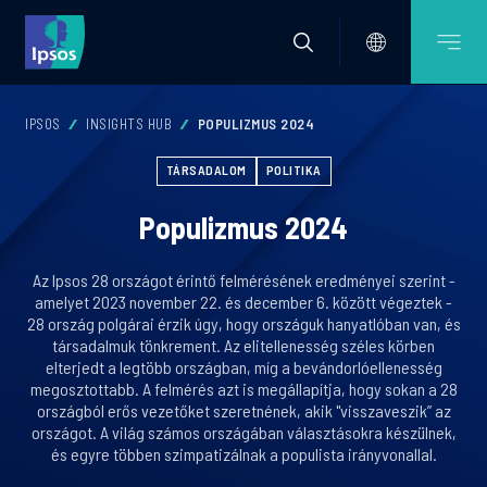
IPSOS
INSIGHTS HUB
POPULIZMUS 2024
TÁRSADALOM
POLITIKA
Populizmus 2024
Az Ipsos 28 országot érintő felmérésének eredményei szerint -
amelyet 2023 november 22. és december 6. között végeztek -
28 ország polgárai érzik úgy, hogy országuk hanyatlóban van, és
társadalmuk tönkrement. Az elitellenesség széles körben
elterjedt a legtöbb országban, míg a bevándorlóellenesség
megosztottabb. A felmérés azt is megállapítja, hogy sokan a 28
országból erős vezetőket szeretnének, akik "visszaveszik” az
országot. A világ számos országában választásokra készülnek,
és egyre többen szimpatizálnak a populista irányvonallal.