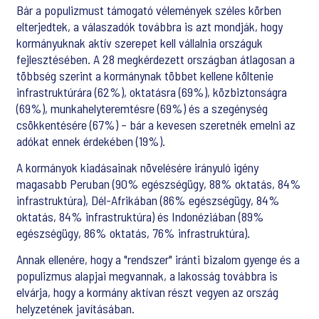
Bár a populizmust támogató vélemények széles körben
elterjedtek, a válaszadók továbbra is azt mondják, hogy
kormányuknak aktív szerepet kell vállalnia országuk
fejlesztésében. A 28 megkérdezett országban átlagosan a
többség szerint a kormánynak többet kellene költenie
infrastruktúrára (62%), oktatásra (69%), közbiztonságra
(69%), munkahelyteremtésre (69%) és a szegénység
csökkentésére (67%) – bár a kevesen szeretnék emelni az
adókat ennek érdekében (19%).
A kormányok kiadásainak növelésére irányuló igény
magasabb Peruban (90% egészségügy, 88% oktatás, 84%
infrastruktúra), Dél-Afrikában (86% egészségügy, 84%
oktatás, 84% infrastruktúra) és Indonéziában (89%
egészségügy, 86% oktatás, 76% infrastruktúra).
Annak ellenére, hogy a "rendszer" iránti bizalom gyenge és a
populizmus alapjai megvannak, a lakosság továbbra is
elvárja, hogy a kormány aktívan részt vegyen az ország
helyzetének javításában.