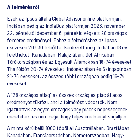
A felmérésről
Ezek az Ipsos által a Global Advisor online platformján,
Indiában pedig az IndiaBus platformján 2023. november
22. péntektől december 6. péntekig végzett 28 országos
felmérés eredményei. Ehhez a felméréshez az Ipsos
összesen 20 630 felnőttet kérdezett meg: Indiában 18 év
felettieket, Kanadában, Malajziában, Dél-Afrikában,
Törökországban és az Egyesült Államokban 18-74 éveseket,
Thaiföldön 20-74 éveseket, Indonéziában és Szingapúrban
21-74 éveseket, az összes többi országban pedig 16-74
éveseket.
A "28 országos átlag" az összes ország és piac átlagos
eredményét tükrözi, ahol a felmérést végezték. Nem
igazították az egyes országok vagy piacok népességének
méretéhez, és nem célja, hogy teljes eredményt sugalljon.
A minta körülbelül 1000 főből áll Ausztráliában, Brazíliában,
Kanadában, Franciaországban, Németországban, Nagy-