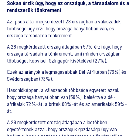
Sokan érzik úgy, hogy az országuk, a társadalom és a
rendszerük tönkrement
Az Ipsos által megkérdezett 28 országban a válaszadók
többsége úgy érzi, hogy országa hanyatlóban van, és
országa társadalma tönkrement.
A 28 megkérdezett ország átlagában 57% érzi úgy, hogy
országa társadalma tönkrement, ami minden országban
többséget képvisel, Szingapúr kivételével (27%).
Ezek az arányok a legmagasabbak Dél-Afrikában (76%) és
Svédországban (73%).
Hasonlóképpen, a válaszadók többsége egyetért azzal,
hogy országa hanyatlóban van (58%), beleértve a dél-
afrikaiak 72%-át, a britek 68%-át és az amerikaiak 59%-
át.
A 28 megkérdezett ország átlagában a legtöbben
egyetértenek azzal, hogy országuk gazdasága úgy van