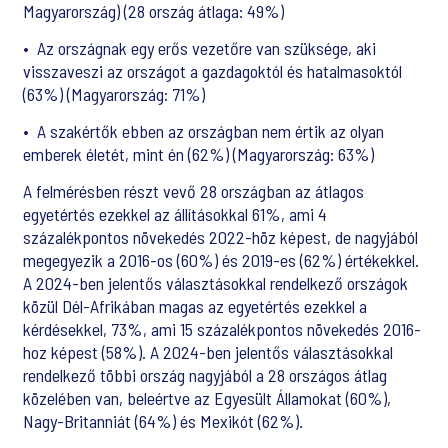
Magyarország) (28 ország átlaga: 49%)
•
Az országnak egy erős vezetőre van szüksége, aki
visszaveszi az országot a gazdagoktól és hatalmasoktól
(63%) (Magyarország: 71%)
•
A szakértők ebben az országban nem értik az olyan
emberek életét, mint én (62%) (Magyarország: 63%)
A felmérésben részt vevő 28 országban az átlagos
egyetértés ezekkel az állításokkal 61%, ami 4
százalékpontos növekedés 2022-höz képest, de nagyjából
megegyezik a 2016-os (60%) és 2019-es (62%) értékekkel.
A 2024-ben jelentős választásokkal rendelkező országok
közül Dél-Afrikában magas az egyetértés ezekkel a
kérdésekkel, 73%, ami 15 százalékpontos növekedés 2016-
hoz képest (58%). A 2024-ben jelentős választásokkal
rendelkező többi ország nagyjából a 28 országos átlag
közelében van, beleértve az Egyesült Államokat (60%),
Nagy-Britanniát (64%) és Mexikót (62%).