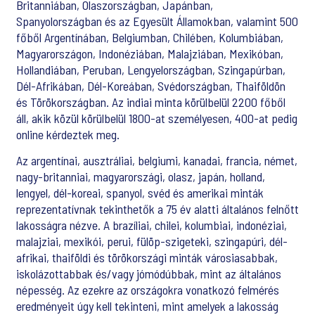
Britanniában, Olaszországban, Japánban,
Spanyolországban és az Egyesült Államokban, valamint 500
főből Argentínában, Belgiumban, Chilében, Kolumbiában,
Magyarországon, Indonéziában, Malajziában, Mexikóban,
Hollandiában, Peruban, Lengyelországban, Szingapúrban,
Dél-Afrikában, Dél-Koreában, Svédországban, Thaiföldön
és Törökországban. Az indiai minta körülbelül 2200 főből
áll, akik közül körülbelül 1800-at személyesen, 400-at pedig
online kérdeztek meg.
Az argentínai, ausztráliai, belgiumi, kanadai, francia, német,
nagy-britanniai, magyarországi, olasz, japán, holland,
lengyel, dél-koreai, spanyol, svéd és amerikai minták
reprezentatívnak tekinthetők a 75 év alatti általános felnőtt
lakosságra nézve. A brazíliai, chilei, kolumbiai, indonéziai,
malajziai, mexikói, perui, fülöp-szigeteki, szingapúri, dél-
afrikai, thaiföldi és törökországi minták városiasabbak,
iskolázottabbak és/vagy jómódúbbak, mint az általános
népesség. Az ezekre az országokra vonatkozó felmérés
eredményeit úgy kell tekinteni, mint amelyek a lakosság