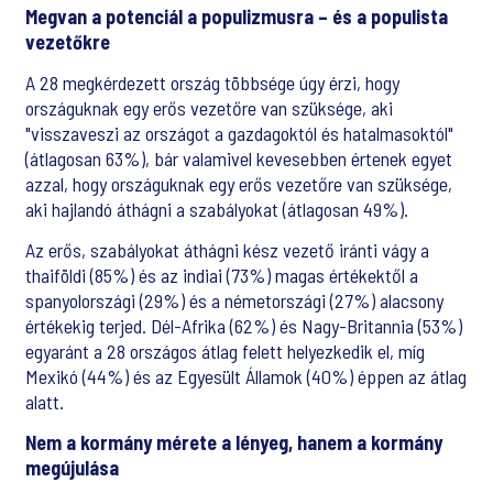
Megvan a potenciál a populizmusra – és a populista
vezetőkre
A 28 megkérdezett ország többsége úgy érzi, hogy
országuknak egy erős vezetőre van szüksége, aki
"visszaveszi az országot a gazdagoktól és hatalmasoktól"
(átlagosan 63%), bár valamivel kevesebben értenek egyet
azzal, hogy országuknak egy erős vezetőre van szüksége,
aki hajlandó áthágni a szabályokat (átlagosan 49%).
Az erős, szabályokat áthágni kész vezető iránti vágy a
thaiföldi (85%) és az indiai (73%) magas értékektől a
spanyolországi (29%) és a németországi (27%) alacsony
értékekig terjed. Dél-Afrika (62%) és Nagy-Britannia (53%)
egyaránt a 28 országos átlag felett helyezkedik el, míg
Mexikó (44%) és az Egyesült Államok (40%) éppen az átlag
alatt.
Nem a kormány mérete a lényeg, hanem a kormány
megújulása