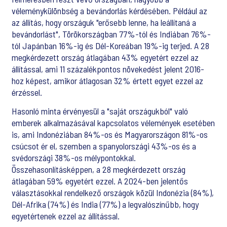
véleménykülönbség a bevándorlás kérdésében. Például az
az állítás, hogy országuk "erősebb lenne, ha leállítaná a
bevándorlást", Törökországban 77%-tól és Indiában 76%-
tól Japánban 16%-ig és Dél-Koreában 19%-ig terjed. A 28
megkérdezett ország átlagában 43% egyetért ezzel az
állítással, ami 11 százalékpontos növekedést jelent 2016-
hoz képest, amikor átlagosan 32% értett egyet ezzel az
érzéssel.
Hasonló minta érvényesül a "saját országukból" való
emberek alkalmazásával kapcsolatos vélemények esetében
is, ami Indonéziában 84%-os és Magyarországon 81%-os
csúcsot ér el, szemben a spanyolországi 43%-os és a
svédországi 38%-os mélypontokkal.
Összehasonlításképpen, a 28 megkérdezett ország
átlagában 59% egyetért ezzel. A 2024-ben jelentős
választásokkal rendelkező országok közül Indonézia (84%),
Dél-Afrika (74%) és India (77%) a legvalószínűbb, hogy
egyetértenek ezzel az állítással.