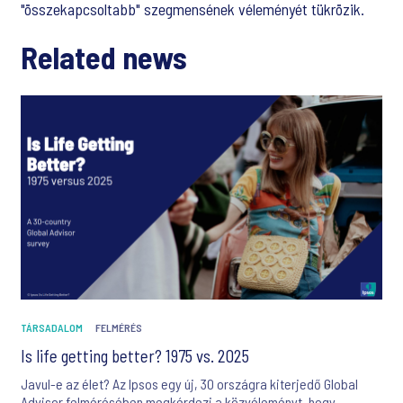
"összekapcsoltabb" szegmensének véleményét tükrözik.
Related news
TÁRSADALOM
FELMÉRÉS
Is life getting better? 1975 vs. 2025
Javul-e az élet? Az Ipsos egy új, 30 országra kiterjedő Global
Advisor felmérésében megkérdezi a közvéleményt, hogy