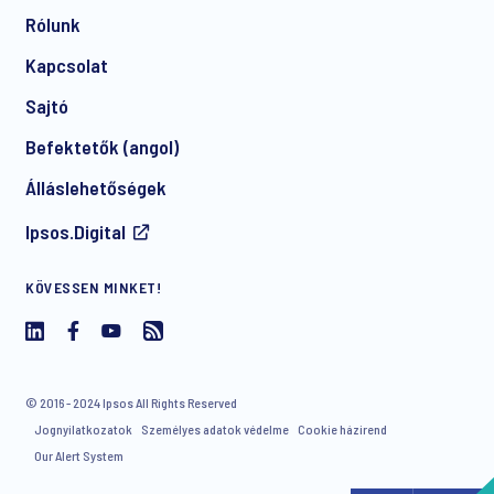
Rólunk
Kapcsolat
Sajtó
Befektetők (angol)
I consent to receive regular e-mail marketing
Álláslehetőségek
communication about products and services including
invitations to free events and articles from Ipsos. You may
Ipsos.Digital
withdraw your consent at any time with effect for the future.
KÖVESSEN MINKET!
© 2016 - 2024 Ipsos All Rights Reserved
Jognyilatkozatok
Személyes adatok védelme
Cookie házirend
Our Alert System