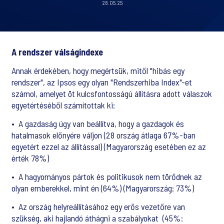
28.05.25
A rendszer válságindexe
Annak érdekében, hogy megértsük, mitől "hibás egy
rendszer", az Ipsos egy olyan "Rendszerhiba Index"-et
számol, amelyet öt kulcsfontosságú állításra adott válaszok
egyetértéséből számítottak ki:
•
A gazdaság úgy van beállítva, hogy a gazdagok és
hatalmasok előnyére váljon (28 ország átlaga 67%-ban
egyetért ezzel az állítással) (Magyarország esetében ez az
érték 78%)
•
A hagyományos pártok és politikusok nem törődnek az
olyan emberekkel, mint én (64%) (Magyarország: 73%)
•
Az ország helyreállításához egy erős vezetőre van
szükség, aki hajlandó áthágni a szabályokat
(45%: