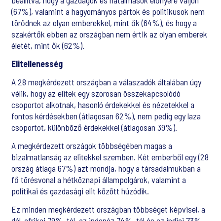
beállítva, hogy a gazdagok és hatalmasok előnyére váljon
(67%), valamint a hagyományos pártok és politikusok nem
törődnek az olyan emberekkel, mint ők (64%), és hogy a
szakértők ebben az országban nem értik az olyan emberek
életét, mint ők (62%).
Elitellenesség
A 28 megkérdezett országban a válaszadók általában úgy
vélik, hogy az elitek egy szorosan összekapcsolódó
csoportot alkotnak, hasonló érdekekkel és nézetekkel a
fontos kérdésekben (átlagosan 62%), nem pedig egy laza
csoportot, különböző érdekekkel (átlagosan 39%).
A megkérdezett országok többségében magas a
bizalmatlanság az elitekkel szemben. Két emberből egy (28
ország átlaga 67%) azt mondja, hogy a társadalmukban a
fő törésvonal a hétköznapi állampolgárok, valamint a
politikai és gazdasági elit között húzódik.
Ez minden megkérdezett országban többséget képvisel, a
dél-afrikai 79%-tól, az indonéz 74%-tól és az indiai 73%-