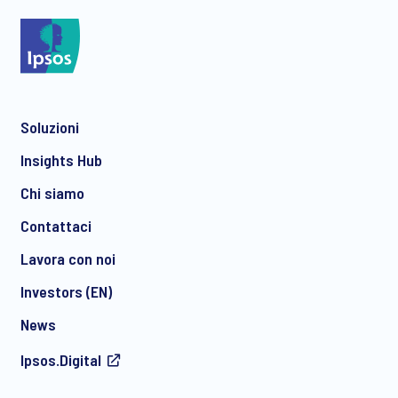
*
Soluzioni
*
Insights Hub
Chi siamo
Contattaci
*
Lavora con noi
Investors (EN)
News
Acconsento a ricevere regolarmente comunicazioni di
Ipsos.Digital
marketing via e-mail su prodotti e servizi, inclusi inviti a
eventi e webinar gratuiti, da parte di Ipsos. È possibile