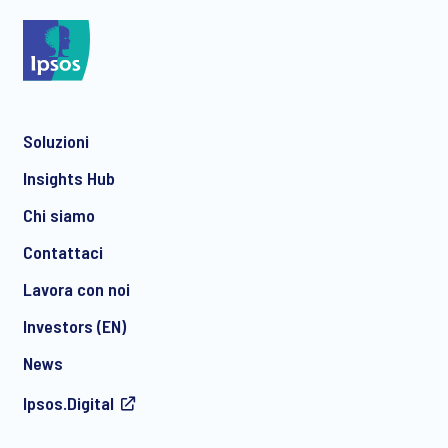
*
Soluzioni
*
Insights Hub
Chi siamo
Contattaci
*
Lavora con noi
Investors (EN)
News
Acconsento a ricevere regolarmente comunicazioni di
Ipsos.Digital
marketing via e-mail su prodotti e servizi, inclusi inviti a
eventi e webinar gratuiti, da parte di Ipsos. È possibile