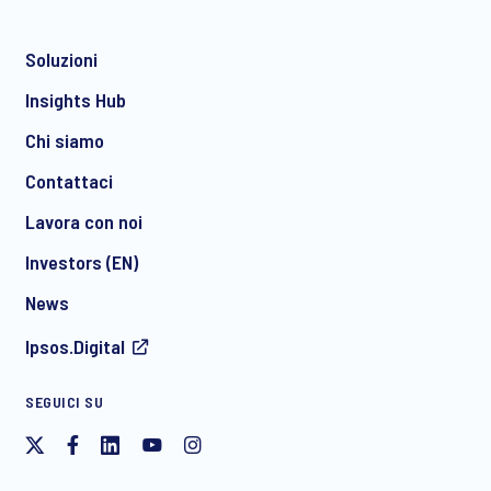
Soluzioni
*
Insights Hub
Chi siamo
Contattaci
*
Lavora con noi
Investors (EN)
News
Acconsento a ricevere regolarmente comunicazioni di
Ipsos.Digital
marketing via e-mail su prodotti e servizi, inclusi inviti a
eventi e webinar gratuiti, da parte di Ipsos. È possibile
ritirare il proprio consenso in qualsiasi momento.
SEGUICI SU