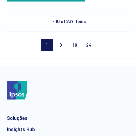
1 - 10 of 237 items
1
10
24
Página
Page
Última
atual
10
página
Soluções
Insights Hub