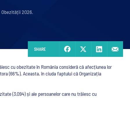
a Obezității 2026.
SHARE
ăiesc cu obezitate în România consideră că afecțiunea lor
stora (66%). Aceasta, în ciuda faptului că Organizația
itate (3.094) și ale persoanelor care nu trăiesc cu