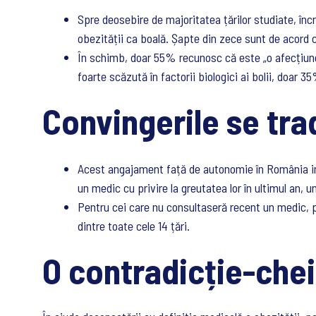
Spre deosebire de majoritatea țărilor studiate, în
obezității ca boală. Șapte din zece sunt de acord că
În schimb, doar 55% recunosc că este „o afecțiune 
foarte scăzută în factorii biologici ai bolii, doar 
Convingerile se tra
Acest angajament față de autonomie în România inf
un medic cu privire la greutatea lor în ultimul an, u
Pentru cei care nu consultaseră recent un medic, pr
dintre toate cele 14 țări.
O contradicție-chei