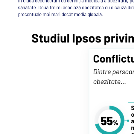
În ciuda deconectării cu definiția medicală a obezității, p
sănătate. Două treimi asociază obezitatea cu o cauză dire
procentuale mai mari decât media globală.