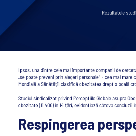
Rezultatele studi
Ipsos, una dintre cele mai importante companii de cerceta
„se poate preveni prin alegeri personale” - cea mai mare ci
Mondială a Sănătății clasifică obezitatea drept o boală cr
Studiul sindicalizat privind Percepțiile Globale asupra Obe
obezitate (11.406) în 14 țări, evidențiază câteva concluzi
Respingerea perspe