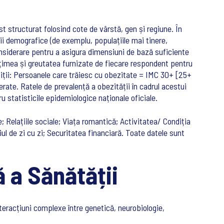
t structurat folosind cote de vârstă, gen și regiune. În
rii demografice (de exemplu, populațiile mai tinere,
considerare pentru a asigura dimensiuni de bază suficiente
lțimea și greutatea furnizate de fiecare respondent pentru
iniții: Persoanele care trăiesc cu obezitate = IMC 30+ [25+
ate. Ratele de prevalență a obezității în cadrul acestui
 statisticile epidemiologice naționale oficiale.
; Relațiile sociale; Viața romantică; Activitatea/ Condiția
iul de zi cu zi; Securitatea financiară. Toate datele sunt
ă a Sănătății
nteracțiuni complexe între genetică, neurobiologie,