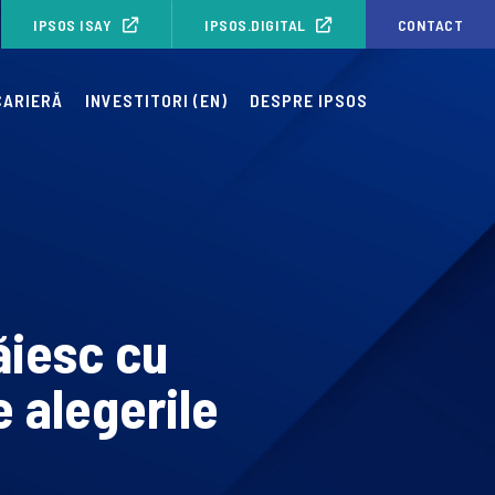
IPSOS ISAY
IPSOS.DIGITAL
CONTACT
CARIERĂ
INVESTITORI (EN)
DESPRE IPSOS
ăiesc cu
 alegerile