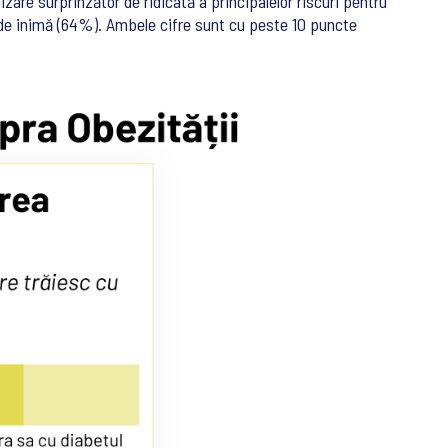
zare surprinzător de ridicată a principalelor riscuri pentru
e de inimă (64%). Ambele cifre sunt cu peste 10 puncte