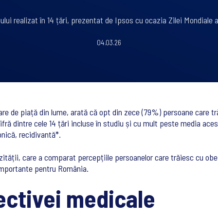
ului realizat în 14 țări, prezentat de Ipsos cu ocazia Zilei Mondiale 
04.03.26
re de piață din lume, arată că opt din zece (79%) persoane care tr
fră dintre cele 14 țări incluse în studiu și cu mult peste media ace
onică, recidivantă*.
zității, care a comparat percepțiile persoanelor care trăiesc cu obez
i importante pentru România.
ctivei medicale