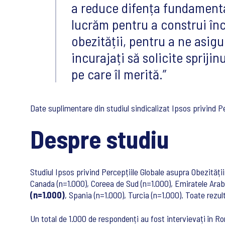
a reduce difența fundamental
lucrăm pentru a construi în
obezității, pentru a ne asig
incurajați să solicite spriji
pe care îl merită.
Date suplimentare din studiul sindicalizat Ipsos privind P
Despre studiu
Studiul Ipsos privind Percepțiile Globale asupra Obezității 
Canada (n=1.000), Coreea de Sud (n=1.000), Emiratele Arabe
(n=1.000)
, Spania (n=1.000), Turcia (n=1.000). Toate rezul
Un total de 1.000 de respondenți au fost intervievați în 