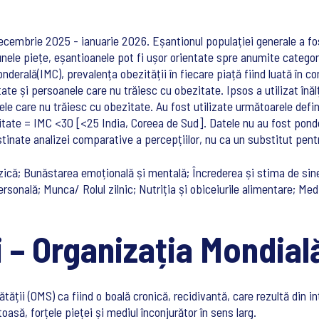
decembrie 2025 - ianuarie 2026. Eșantionul populației generale a fos
n unele piețe, eșantioanele pot fi ușor orientate spre anumite catego
nderală(IMC), prevalența obezității în fiecare piață fiind luată în 
te și persoanele care nu trăiesc cu obezitate. Ipsos a utilizat înă
cele care nu trăiesc cu obezitate. Au fost utilizate următoarele def
tate = IMC <30 [<25 India, Coreea de Sud]. Datele nu au fost ponder
tinate analizei comparative a percepțiilor, nu ca un substitut pentru
izică; Bunăstarea emoțională și mentală; Încrederea și stima de sine
personală; Munca/ Rolul zilnic; Nutriția și obiceiurile alimentare; Med
i – Organizația Mondial
ății (OMS) ca fiind o boală cronică, recidivantă, care rezultă din i
să, forțele pieței și mediul înconjurător în sens larg.