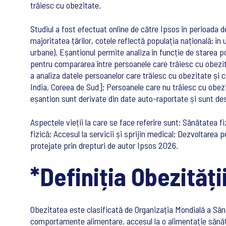
trăiesc cu obezitate.
Studiul a fost efectuat online de către Ipsos în perioada 
majoritatea țărilor, cotele reflectă populația națională; î
urbane). Eșantionul permite analiza în funcție de starea po
pentru compararea între persoanele care trăiesc cu obezita
a analiza datele persoanelor care trăiesc cu obezitate și 
India, Coreea de Sud]; Persoanele care nu trăiesc cu obezi
eșantion sunt derivate din date auto-raportate și sunt des
Aspectele vieții la care se face referire sunt: Sănătatea f
fizică; Accesul la servicii și sprijin medical; Dezvoltarea 
protejate prin drepturi de autor Ipsos 2026.
*Definiția Obezități
Obezitatea este clasificată de Organizația Mondială a Sănăt
comportamente alimentare, accesul la o alimentație sănătoa