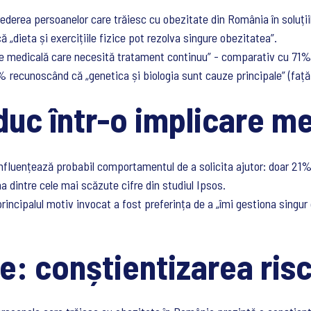
crederea persoanelor care trăiesc cu obezitate din România în soluți
 „dieta și exercițiile fizice pot rezolva singure obezitatea”.
medicală care necesită tratament continuu” - comparativ cu 71% la 
35% recunoscând că „genetica și biologia sunt cauze principale” (față 
duc într-o implicare m
luențează probabil comportamentul de a solicita ajutor: doar 21% 
na dintre cele mai scăzute cifre din studiul Ipsos.
incipalul motiv invocat a fost preferința de a „îmi gestiona singur 
e: conștientizarea risc