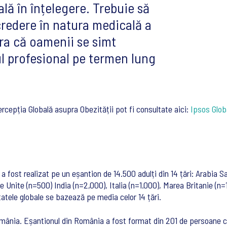
ă în înțelegere. Trebuie să
credere în natura medicală a
ura că oamenii se simt
nul profesional pe termen lung
ercepția Globală asupra Obezității pot fi consultate aici:
Ipsos Glob
a fost realizat pe un eșantion de 14.500 adulți din 14 țări: Arabia Sa
 Unite (n=500) India (n=2,000), Italia (n=1.000), Marea Britanie (n=
tatele globale se bazează pe media celor 14 țări.
România. Eșantionul din România a fost format din 201 de persoane 