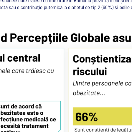
ersoanele care trăiesc cu obezitate în România prezintă o conștienti
ctă sau o contribuție puternică la diabetul de tip 2 (66%) și bolil