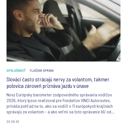
SPOLOČNOSŤ
TLAČOVÁ SPRÁVA
Slováci často strácajú nervy za volantom, takmer
polovica zároveň priznáva jazdu v únave
Nový Európsky barometer zodpovedného správania vodičov
2026, ktorý Ipsos realizoval pre Fondation VINCI Autoroutes,
prináša pohľad na to, ako sa vodiči v 11 európskych krajinách
správajú za volantom – a ako veľmi sa toto správanie líši od
toho, čo si o sebe myslia. Takmer každý vodič sa považuje za
03.08.26
zodpovedného, no keď príde na konkrétne správanie, priznania