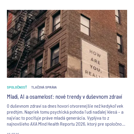
SPOLOČNOSŤ
TLAČOVÁ SPRÁVA
Mladí, AI a osamelosť: nové trendy v duševnom zdraví
O duševnom zdraví sa dnes hovorí otvorenejšie než kedykoľvek
predtým. Napriek tomu psychická pohoda ľudí naďalej klesá – a
najviac to pociťuje práve mladá generácia. Vyplýva to z
najnovšieho AXA Mind Health Reportu 2026, ktorý pre spoločnosť
AXA realizoval Ipsos v 18 krajinách sveta. Štúdia okrem iného