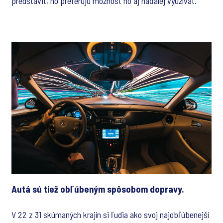
predstaviť, no preferujú možnosť ho aj naďalej využívať.
Autá sú tiež
obľúbeným spôsobom dopravy.
V 22 z 31 skúmaných krajín si ľudia ako svoj najobľúbenejší