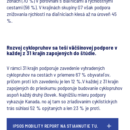
zónach (70 %) v porovnaní s diaľnicami a rýchlostnými
cestami (56 %). V krajinách skupiny G7 však podpora
znižovania rýchlosti na diaľniciach klesá až na úroveň 45
%.
Rozvoj cyklopruhov sa teší väčšinovej podpore v
každej z 31 krajín zapojených do štúdie.
V rámci 31 krajín podporuje zavedenie vyhradených
cyklopruhov na cestách v priemere 67 % obyvateľov,
pričom proti ich zavedeniu je len 12 %.V každej z 31 krajín
zapojených do prieskumu podporuje budovanie cyklopruhov
aspoň každý druhý človek. Najnižšiu mieru podpory
vykazuje Kanada, no aj tam so zriaďovaním cyklistických
trás súhlasí 52 % opýtaných a len 23 % je proti.
IPSOS MOBILITY REPORT NA STIAHNUTIE TU.