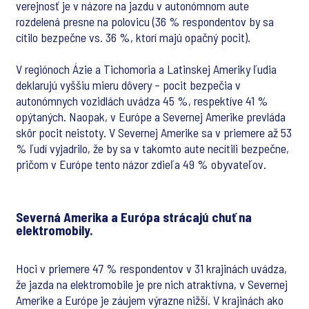
verejnosť je v názore na jazdu v autonómnom aute
rozdelená presne na polovicu (36 % respondentov by sa
cítilo bezpečne vs. 36 %, ktorí majú opačný pocit).
V regiónoch Ázie a Tichomoria a Latinskej Ameriky ľudia
deklarujú vyššiu mieru dôvery – pocit bezpečia v
autonómnych vozidlách uvádza 45 %, respektíve 41 %
opýtaných. Naopak, v Európe a Severnej Amerike prevláda
skôr pocit neistoty. V Severnej Amerike sa v priemere až 53
% ľudí vyjadrilo, že by sa v takomto aute necítili bezpečne,
pričom v Európe tento názor zdieľa 49 % obyvateľov.
Severná Amerika a Európa strácajú chuť na
elektromobily.
Hoci v priemere 47 % respondentov v 31 krajinách uvádza,
že jazda na elektromobile je pre nich atraktívna, v Severnej
Amerike a Európe je záujem výrazne nižší. V krajinách ako