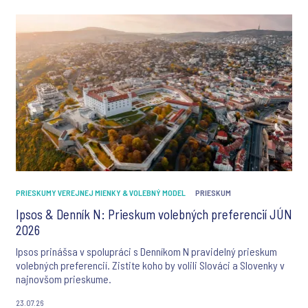
hovoria niečo iné. A slovenskí vodiči v tomto nie sú výnimkou – v
niektorých ukazovateľoch dokonca európsky priemer výrazne
prekonávajú.
PRIESKUMY VEREJNEJ MIENKY & VOLEBNÝ MODEL
PRIESKUM
Ipsos & Denník N: Prieskum volebných preferencií JÚN
2026
Ipsos prinášsa v spolupráci s Denníkom N pravidelný prieskum
volebných preferencií. Zistite koho by volili Slováci a Slovenky v
najnovšom prieskume.
23.07.26