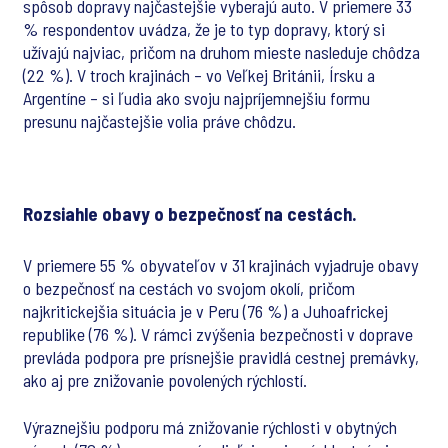
spôsob dopravy najčastejšie vyberajú auto. V priemere 33
% respondentov uvádza, že je to typ dopravy, ktorý si
užívajú najviac, pričom na druhom mieste nasleduje chôdza
(22 %). V troch krajinách – vo Veľkej Británii, Írsku a
Argentíne – si ľudia ako svoju najpríjemnejšiu formu
presunu najčastejšie volia práve chôdzu.
Rozsiahle obavy o bezpečnosť na cestách.
V priemere 55 % obyvateľov v 31 krajinách vyjadruje obavy
o bezpečnosť na cestách vo svojom okolí, pričom
najkritickejšia situácia je v Peru (76 %) a Juhoafrickej
republike (76 %). V rámci zvýšenia bezpečnosti v doprave
prevláda podpora pre prísnejšie pravidlá cestnej premávky,
ako aj pre znižovanie povolených rýchlostí.
Výraznejšiu podporu má znižovanie rýchlosti v obytných