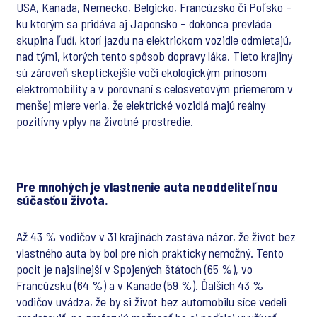
USA, Kanada, Nemecko, Belgicko, Francúzsko či Poľsko –
ku ktorým sa pridáva aj Japonsko – dokonca prevláda
skupina ľudí, ktorí jazdu na elektrickom vozidle odmietajú,
nad tými, ktorých tento spôsob dopravy láka. Tieto krajiny
sú zároveň skeptickejšie voči ekologickým prínosom
elektromobility a v porovnaní s celosvetovým priemerom v
menšej miere veria, že elektrické vozidlá majú reálny
pozitívny vplyv na životné prostredie.
Pre mnohých je vlastnenie auta neoddeliteľnou
súčasťou života.
Až 43 % vodičov v 31 krajinách zastáva názor, že život bez
vlastného auta by bol pre nich prakticky nemožný. Tento
pocit je najsilnejší v Spojených štátoch (65 %), vo
Francúzsku (64 %) a v Kanade (59 %). Ďalších 43 %
vodičov uvádza, že by si život bez automobilu síce vedeli