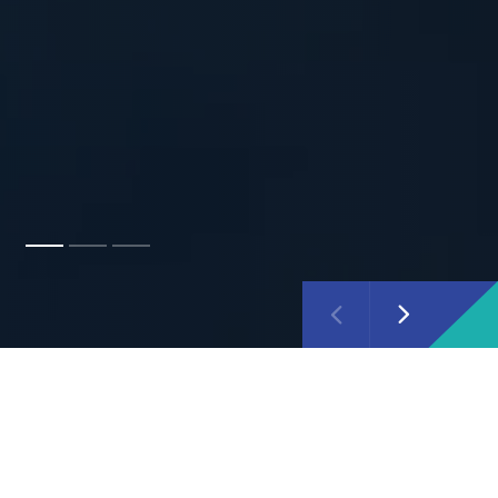
O Ipsose
Ipsos je jednou z popredných