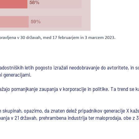
ladostniških letih pogosto izražali neodobravanje do avtoritete, in
mi generacijami.
žajo pomanjkanje zaupanja v korporacije in politike. Ta trend se ka
ih skupinah, opazimo, da znaten delež pripadnikov generacije X ka
ja v 21 državah, prehrambena industrija ter maloprodaja, obe z 3