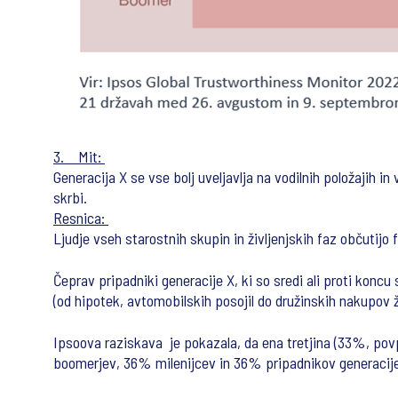
3. Mit:
Generacija X se vse bolj uveljavlja na vodilnih položajih in
skrbi.
Resnica:
Ljudje vseh starostnih skupin in življenjskih faz občutijo f
Čeprav pripadniki generacije X, ki so sredi ali proti koncu
(od hipotek, avtomobilskih posojil do družinskih nakupov ži
Ipsoova raziskava je pokazala, da ena tretjina (33%, povp
boomerjev, 36% milenijcev in 36% pripadnikov generacije 