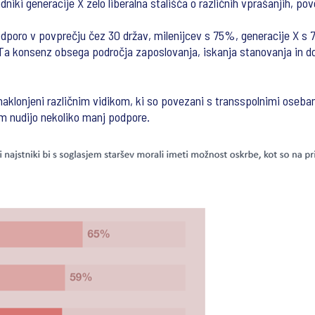
adniki generacije X zelo liberalna stališča o različnih vprašanjih, 
odporo v povprečju čez 30 držav, milenijcev s 75%, generacije X 
Ta konsenz obsega področja zaposlovanja, iskanja stanovanja in dos
 naklonjeni različnim vidikom, ki so povezani s transspolnimi oseba
m nudijo nekoliko manj podpore.