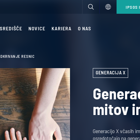
IPSOS 
 SREDIŠČE
NOVICE
KARIERA
O NAS
ODKRIVANJE RESNIC
GENERACIJA X
Generac
mitov i
Generacijo X včasih i
osredotočajo na generac