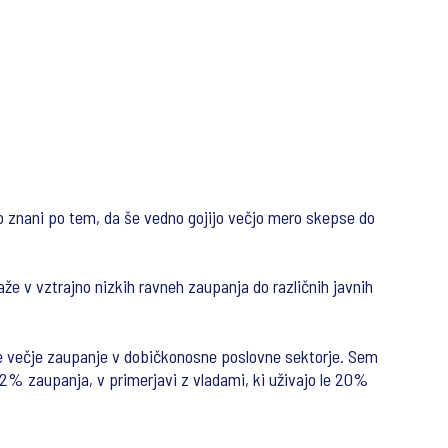
 so znani po tem, da še vedno gojijo večjo mero skepse do
že v vztrajno nizkih ravneh zaupanja do različnih javnih
že večje zaupanje v dobičkonosne poslovne sektorje. Sem
2% zaupanja, v primerjavi z vladami, ki uživajo le 20%