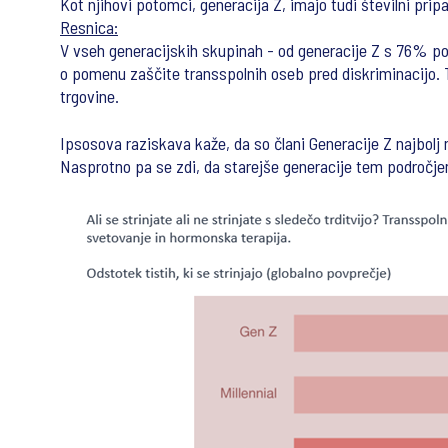
Kot njihovi potomci, generacija Z, imajo tudi številni prip
Resnica:
V vseh generacijskih skupinah - od generacije Z s 76% p
o pomenu zaščite transspolnih oseb pred diskriminacijo. 
trgovine.
Ipsosova raziskava kaže, da so člani Generacije Z najbolj
Nasprotno pa se zdi, da starejše generacije tem področje