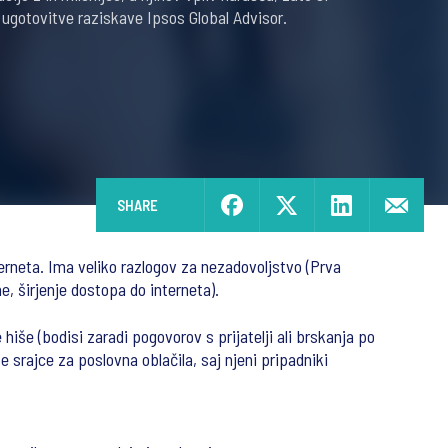
 ugotovitve raziskave Ipsos Global Advisor.
SHARE
terneta. Ima veliko razlogov za nezadovoljstvo (Prva
e, širjenje dostopa do interneta).
 hiše (bodisi zaradi pogovorov s prijatelji ali brskanja po
 srajce za poslovna oblačila, saj njeni pripadniki