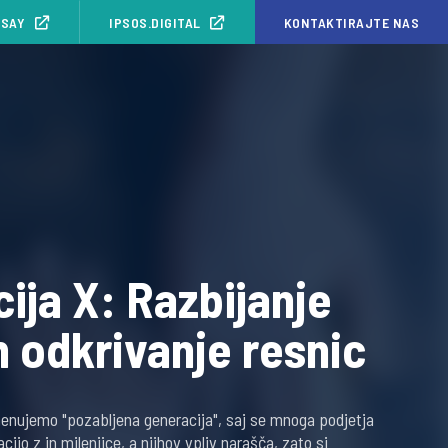
ISAY
IPSOS.DIGITAL
KONTAKTIRAJTE NAS
ija X: Razbijanje
n odkrivanje resnic
menujemo "pozabljena generacija", saj se mnoga podjetja
ijo z in milenijce, a njihov vpliv narašča, zato si