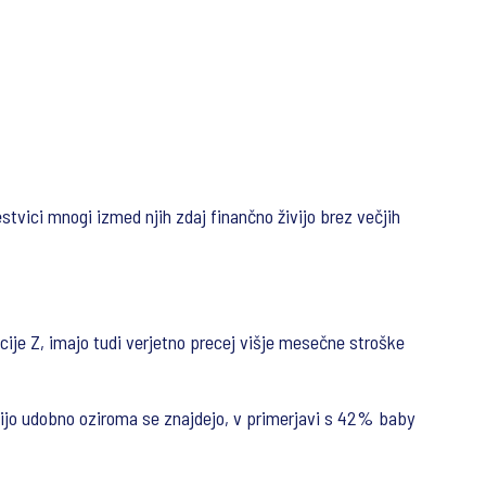
lestvici mnogi izmed njih zdaj finančno živijo brez večjih
racije Z, imajo tudi verjetno precej višje mesečne stroške
ivijo udobno oziroma se znajdejo, v primerjavi s 42% baby