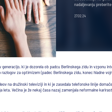
nadaljevanju preberite
27.02.24
v generacijo, ki je dozorela ob padcu Berlinskega zidu in vzponu in
ko razlogov za optimizem (padec Berlinskega zidu, konec hladne vojn
eov na družinski televiziji in ki je zasedala telefonske linije domače
a leta. Večina je že nekaj časa nazaj zamenjala neformalne kariraste