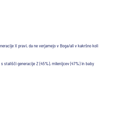
eracije X pravi, da ne verjamejo v Boga/ali v kakršno koli
o s stališči generacije Z (45%), milenijcev (47%) in baby