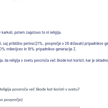
v karkoli, potem zagotovo to ni religija.
saj približno petina (21%, povprečje v 26 državah) pripadnikov gen
0% milenijcev in 19% pripadnikov generacije Z.
a, da religija v svetu povzroča več škode kot koristi, kar je skladn