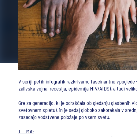
V seriji petih infografik razkrivamo fascinantne vpoglede 
zalivska vojna, recesija, epidemija HIV/AIDS), a tudi veli
Gre za generacijo, ki je odraščala ob gledanju glasbenih vid
svetovnem spletu), in je sedaj globoko zakorakala v srednj
zasedajo vodstvene položaje po vsem svetu.
1. Mit: