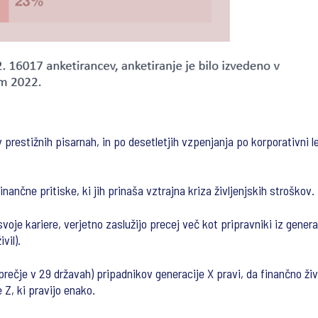
 v prestižnih pisarnah, in po desetletjih vzpenjanja po korporativni 
inančne pritiske, ki jih prinaša vztrajna kriza življenjskih stroškov.
 svoje kariere, verjetno zaslužijo precej več kot pripravniki iz gene
vil).
rečje v 29 državah) pripadnikov generacije X pravi, da finančno ž
Z, ki pravijo enako.