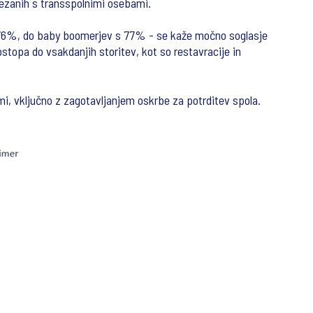
povezanih s transspolnimi osebami.
s 76%, do baby boomerjev s 77% - se kaže močno soglasje
topa do vsakdanjih storitev, kot so restavracije in
mi, vključno z zagotavljanjem oskrbe za potrditev spola.