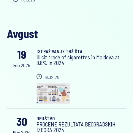
Avgust
19
ISTRAŽIVANJE TRŽIŠTA
Illicit trade of cigarettes in Moldova at
9.8% in 2024
Feb 2025
19.02.25
30
DRUŠTVO
PROCENE REZULTATA BEOGRADSKIH
IZBORA 2024
May 2024