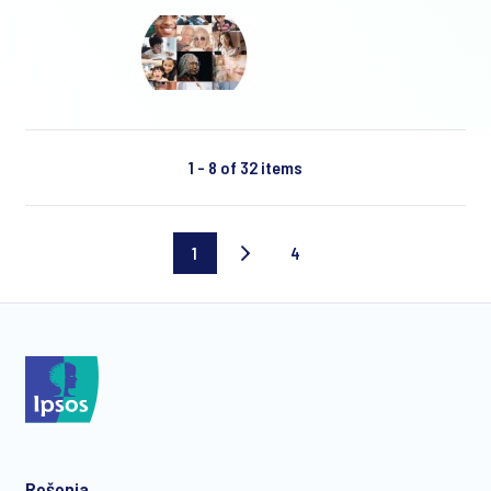
1 - 8 of 32 items
1
4
Current
Last
page
page
Rešenja