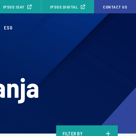
IPSOS ISAY
IPSOS.DIGITAL
CONTACT US
ESG
anja
FILTER BY