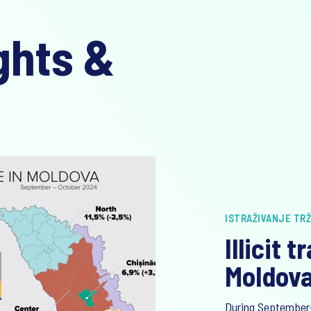
ghts &
ISTRAŽIVANJE TRŽ
Illicit 
Moldova
During September-O