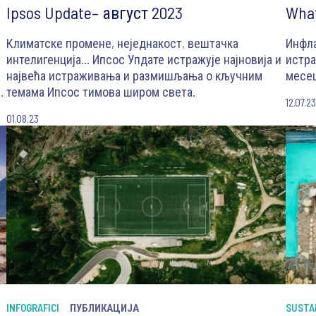
Ipsos Update– август 2023
What
Климатске промене, неједнакост, вештачка
Инфла
интелигенција… Ипсос Упдате истражује најновија и
истра
највећа истраживања и размишљања о кључним
месе
п
темама Ипсос тимова широм света.
12.07.2
01.08.23
INFOGRAFICI
ПУБЛИКАЦИЈА
SUSTA