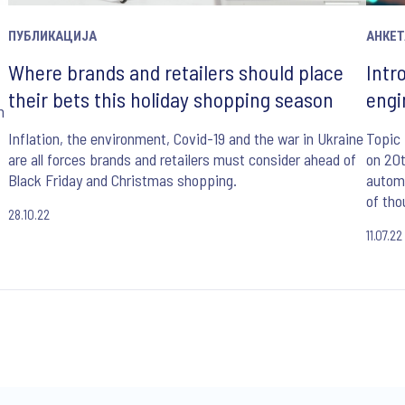
ПУБЛИКАЦИЈА
АНКЕТ
Where brands and retailers should place
Intr
their bets this holiday shopping season
engi
m
Inflation, the environment, Covid-19 and the war in Ukraine
Topic 
are all forces brands and retailers must consider ahead of
on 20t
Black Friday and Christmas shopping.
automa
of tho
28.10.22
machin
11.07.22
pheno