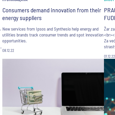
Consumers demand innovation from their
PRA
energy suppliers
FUDB
A
New services from Ipsos and Synthesio help energy and
Žar z
utilities brands track consumer trends and spot innovation
<br><
opportunities.
Za već
strast
08.12.22
Kataru
01.12.2
redov
e
događa
sadrž