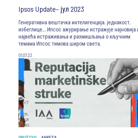
Ipsos Update– јул 2023
Генеративна вештачка интелигенција, једнакост,
избеглице… Ипсос ажурирање истражује најновија 
највећа истраживања и размишљања о кључним
темама Ипсос тимова широм света.
01.07.23
DRUŠTVO
АНКЕТА