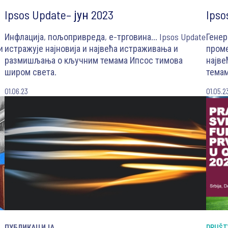
Ipsos Update– јун 2023
Ipso
Инфлација, пољопривреда, е-трговина... Ipsos Update
Генер
и
истражује најновија и највећа истраживања и
проме
размишљања о кључним темама Ипсос тимова
најв
широм света.
темам
01.06.23
01.05.2
ПУБЛИКАЦИЈА
DRUŠT