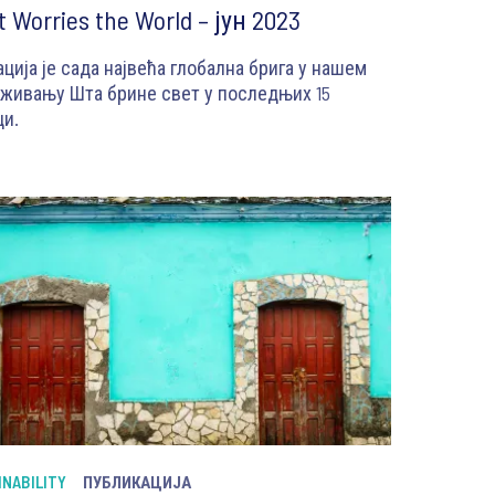
 Worries the World – јун 2023
ција је сада највећа глобална брига у нашем
живању Шта брине свет у последњих 15
ци.
3
INABILITY
ПУБЛИКАЦИЈА