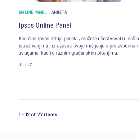
ON LINE PANEL
АНКЕТА
Ipsos Online Panel
Kao član Ipsos Srbija panela , možete učestvovati u naši
istraživanjima i izražavati svoje mišljenje o proizvodima i
uslugama, kao i o raznim građanskim pitanjima.
01.12.22
1 - 12 of 77 items