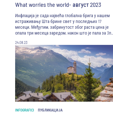
What worries the world- август 2023
Инфлација је сада највећа глобална брига у нашем
истраживању Шта брине свет у последњих 17
месеци. Међутим, забринутост због раста цена је
опала три месеца заредом, након што је пала за 3п
у односу на јун.
24.08.23
INFOGRAFICI
ПУБЛИКАЦИЈА