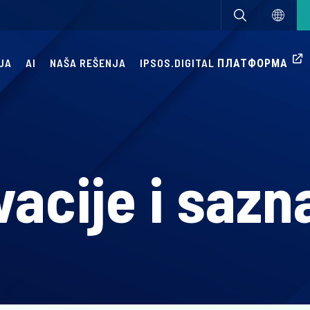
JA
AI
NAŠA REŠENJA
IPSOS.DIGITAL ПЛАТФОРМА
vacije i sazn