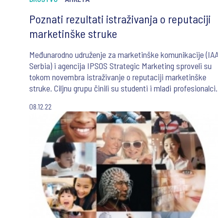
Poznati rezultati istraživanja o reputaciji
marketinške struke
Međunarodno udruženje za marketinške komunikacije (IA
Serbia) i agencija IPSOS Strategic Marketing sproveli su
tokom novembra istraživanje o reputaciji marketinške
struke. Ciljnu grupu činili su studenti i mladi profesionalci
(do 5 godina iskustva u struci), a cilj je bio da se utvrdi na
08.12.22
koji način mlade generacije percipiraju struku, odnosno u
kojoj meri su spremni da svoje karijere započnu ili nastav
u njoj.