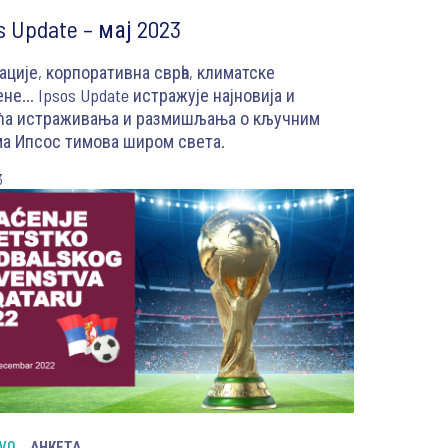
s Update – мај 2023
ације, корпоративна сврһа, климатске
не... Ipsos Update истражује најновија и
ећа истраживања и размишљања о кључним
а Ипсос тимова широм света.
3
VO
АНКЕТА