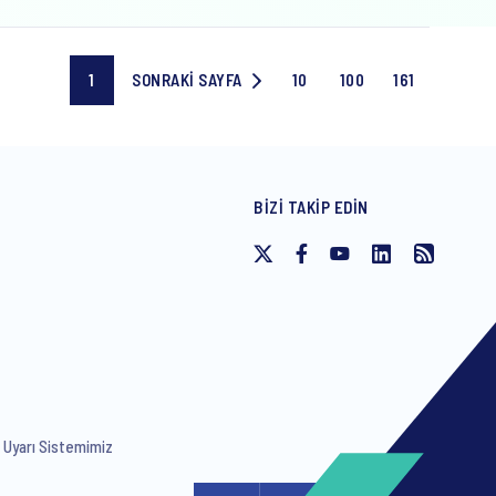
1
SONRAKI SAYFA
10
100
161
Current
SONRAKI
Page
Page
Last
page
SAYFA
10
100
page
BIZI TAKIP EDIN
Uyarı Sistemimiz