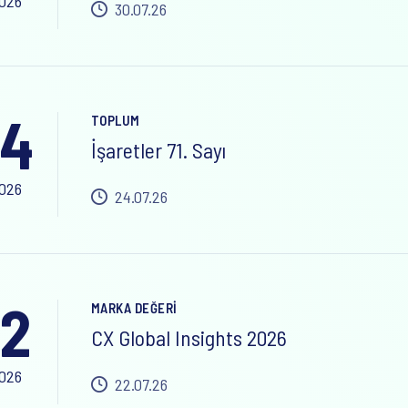
2026
30.07.26
24
TOPLUM
İşaretler 71. Sayı
2026
24.07.26
2
MARKA DEĞERI
CX Global Insights 2026
2026
22.07.26