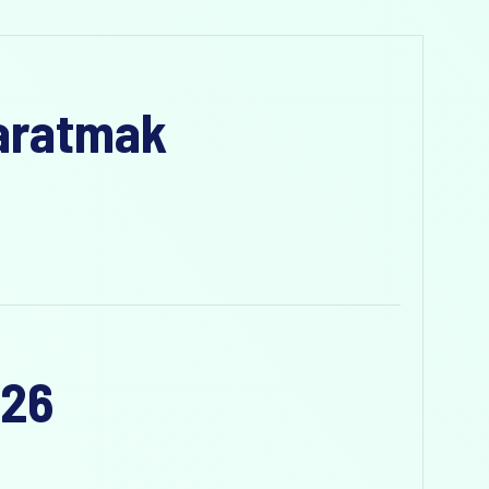
Yaratmak
026