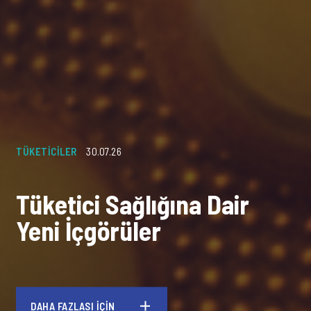
TÜKETICILER
30.07.26
Tüketici Sağlığına Dair
Yeni İçgörüler
DAHA FAZLASI İÇIN