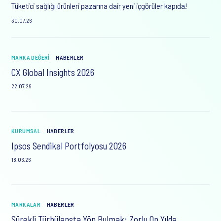
Tüketici sağlığı ürünleri pazarına dair yeni içgörüler kapıda!
30.07.26
MARKA DEĞERI
HABERLER
CX Global Insights 2026
22.07.26
KURUMSAL
HABERLER
Ipsos Sendikal Portfolyosu 2026
18.06.26
MARKALAR
HABERLER
Sürekli Türbülansta Yön Bulmak: Zorlu On Yılda