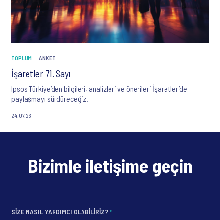
TOPLUM
ANKET
İşaretler 71. Sayı
Ipsos Türkiye’den bilgileri, analizleri ve önerileri İşaretler’de
paylaşmayı sürdüreceğiz.
24.07.26
Bizimle iletişime geçin
SIZE NASIL YARDIMCI OLABILIRIZ?
*