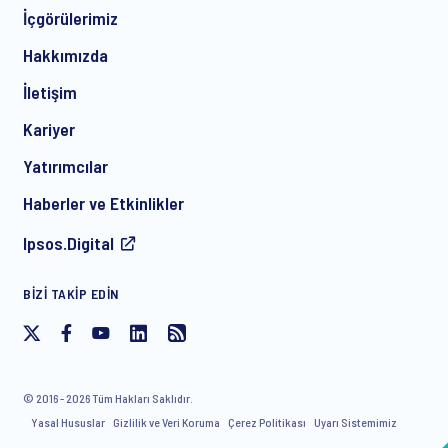
İçgörülerimiz
Hakkımızda
İletişim
*
Kariyer
Yatırımcılar
Haberler ve Etkinlikler
Ipsos’tan ürün ve hizmetlerle ilgili düzenli e-posta pazarlama
Ipsos.Digital
iletişimi almaya, ücretsiz etkinlik davetiyeleri ve makaleler
dahil olmak üzere onay veriyorum. Bu onayı dilediğiniz
zaman, geleceğe dönük olarak geri çekebilirsiniz.
BIZI TAKIP EDIN
© 2016 - 2026 Tüm Hakları Saklıdır.
Yasal Hususlar
Gizlilik ve Veri Koruma
Çerez Politikası
Uyarı Sistemimiz