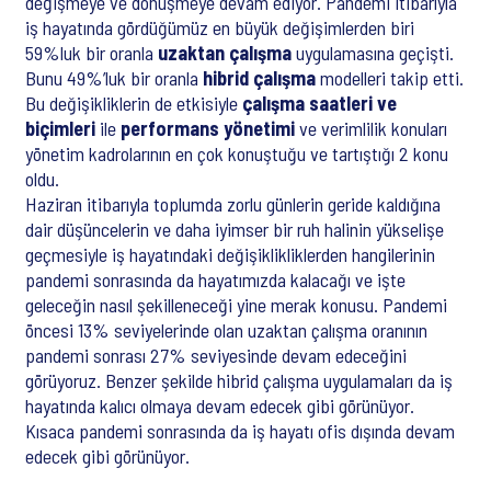
değişmeye ve dönüşmeye devam ediyor. Pandemi itibarıyla
iş hayatında gördüğümüz en büyük değişimlerden biri
59%luk bir oranla
uzaktan çalışma
uygulamasına geçişti.
Bunu 49%’luk bir oranla
hibrid çalışma
modelleri takip etti.
Bu değişikliklerin de etkisiyle
çalışma saatleri ve
biçimleri
ile
performans yönetimi
ve verimlilik konuları
yönetim kadrolarının en çok konuştuğu ve tartıştığı 2 konu
oldu.
Haziran itibarıyla toplumda zorlu günlerin geride kaldığına
dair düşüncelerin ve daha iyimser bir ruh halinin yükselişe
geçmesiyle iş hayatındaki değişiklikliklerden hangilerinin
pandemi sonrasında da hayatımızda kalacağı ve işte
geleceğin nasıl şekilleneceği yine merak konusu. Pandemi
öncesi 13% seviyelerinde olan uzaktan çalışma oranının
pandemi sonrası 27% seviyesinde devam edeceğini
görüyoruz. Benzer şekilde hibrid çalışma uygulamaları da iş
hayatında kalıcı olmaya devam edecek gibi görünüyor.
Kısaca pandemi sonrasında da iş hayatı ofis dışında devam
edecek gibi görünüyor.