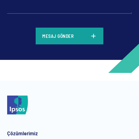
*
MESAJ GÖNDER
*
*
Çözümlerimiz
*