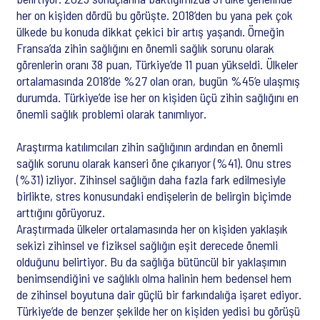
her on kişiden dördü bu görüşte. 2018’den bu yana pek çok
ülkede bu konuda dikkat çekici bir artış yaşandı. Örneğin
Fransa’da zihin sağlığını en önemli sağlık sorunu olarak
görenlerin oranı 38 puan, Türkiye’de 11 puan yükseldi. Ülkeler
ortalamasında 2018’de %27 olan oran, bugün %45’e ulaşmış
durumda. Türkiye’de ise her on kişiden üçü zihin sağlığını en
önemli sağlık problemi olarak tanımlıyor.
Araştırma katılımcıları zihin sağlığının ardından en önemli
sağlık sorunu olarak kanseri öne çıkarıyor (%41). Onu stres
(%31) izliyor. Zihinsel sağlığın daha fazla fark edilmesiyle
birlikte, stres konusundaki endişelerin de belirgin biçimde
arttığını görüyoruz.
Araştırmada ülkeler ortalamasında her on kişiden yaklaşık
sekizi zihinsel ve fiziksel sağlığın eşit derecede önemli
olduğunu belirtiyor. Bu da sağlığa bütüncül bir yaklaşımın
benimsendiğini ve sağlıklı olma halinin hem bedensel hem
de zihinsel boyutuna dair güçlü bir farkındalığa işaret ediyor.
Türkiye’de de benzer şekilde her on kişiden yedisi bu görüşü