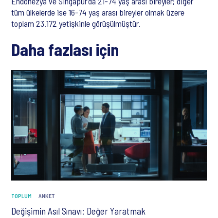
Endonezya ve Singapur’da 21-74 yaş arası bireyler; diğer
tüm ülkelerde ise 16-74 yaş arası bireyler olmak üzere
toplam 23.172 yetişkinle görüşülmüştür.
Daha fazlası için
TOPLUM
ANKET
Değişimin Asıl Sınavı: Değer Yaratmak