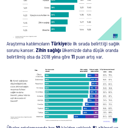
Araştırma katılımcıların
Türkiye
’de ilk sırada belirttiği sağlık
sorunu kanser.
Zihin sağlığı
ülkemizde daha düşük oranda
belirtilmiş olsa da 2018 yılına göre
11
puan artış var.
Ülkeler ortalamasında her
10
kişiden yaklaşık
8
’i zihinsel ve