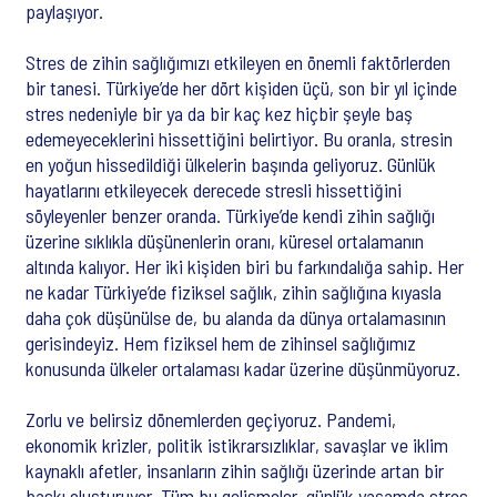
paylaşıyor.
Stres de zihin sağlığımızı etkileyen en önemli faktörlerden
bir tanesi. Türkiye’de her dört kişiden üçü, son bir yıl içinde
stres nedeniyle bir ya da bir kaç kez hiçbir şeyle baş
edemeyeceklerini hissettiğini belirtiyor. Bu oranla, stresin
en yoğun hissedildiği ülkelerin başında geliyoruz. Günlük
hayatlarını etkileyecek derecede stresli hissettiğini
söyleyenler benzer oranda. Türkiye’de kendi zihin sağlığı
üzerine sıklıkla düşünenlerin oranı, küresel ortalamanın
altında kalıyor. Her iki kişiden biri bu farkındalığa sahip. Her
ne kadar Türkiye’de fiziksel sağlık, zihin sağlığına kıyasla
daha çok düşünülse de, bu alanda da dünya ortalamasının
gerisindeyiz. Hem fiziksel hem de zihinsel sağlığımız
konusunda ülkeler ortalaması kadar üzerine düşünmüyoruz.
Zorlu ve belirsiz dönemlerden geçiyoruz. Pandemi,
ekonomik krizler, politik istikrarsızlıklar, savaşlar ve iklim
kaynaklı afetler, insanların zihin sağlığı üzerinde artan bir
baskı oluşturuyor. Tüm bu gelişmeler, günlük yaşamda stres