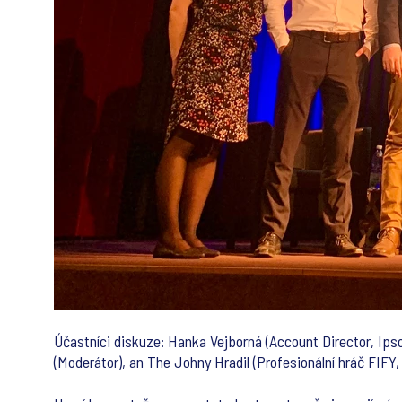
Účastníci diskuze: Hanka Vejborná (Account Director, Ips
(Moderátor), an The Johny Hradil (Profesionální hráč FIFY