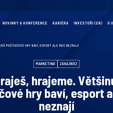
NOVINKY A KONFERENCE
KARIÉRA
INVESTOŘI (EN)
O 
CHŮ POČÍTAČOVÉ HRY BAVÍ, ESPORT ALE MOC NEZNAJÍ
MARKETING
ZÁKAZNÍCI
hraješ, hrajeme. Větši
čové hry baví, esport 
neznají