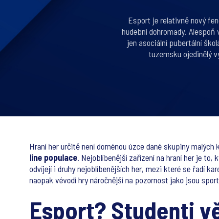
Esport je relativně nový fen
hudební dohromady. Alespoň ve
jen asociální pubertální škol
tuzemsku ojedinělý v
Hraní her určitě není doménou úzce dané skupiny malých klu
line populace
. Nejoblíbenější zařízení na hraní her je to,
odvíjejí i druhy nejoblíbenějších her, mezi které se řadí k
naopak vévodí hry náročnější na pozornost jako jsou sporto
Esport? Studenti v