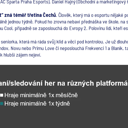
, AC Sparta Praha Esports), Daniel Hajný (Obchodní a marketingový ř
t“ zná téměř třetina Čechů
. Člověk, který má o esportu nějaké 
álně jednou týdně. Pokud ho zrovna nebaví přednáška ve škole, na 
 Cool, případně se zaposlouchá do Evropy 2. Polovinu lidí, kteří esp
 seniorka, která má ráda svůj klid a věci pod kontrolou. Je už dlouh
ndov, Novu nebo Primu Love či neposlouchá Frekvenci 1 a Blaník, tak
ak hlubší zájem nejeví.