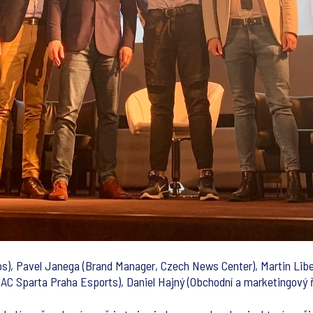
os), Pavel Janega (Brand Manager, Czech News Center), Martin Libe
, AC Sparta Praha Esports), Daniel Hajný (Obchodní a marketingový ř