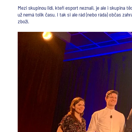
Mezi skupinou lidí, kteří esport neznali, je ale i skupina 
už nemá tolik času. I tak si ale rád (nebo ráda) občas zahra
zboží.