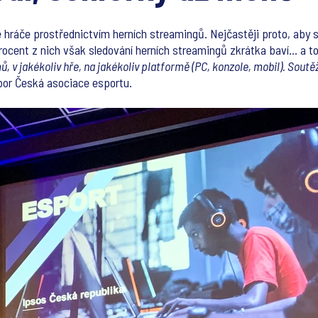
 hráče prostřednictvím herních streamingů. Nejčastěji proto, aby sa
rocent z nich však sledování herních streamingů zkrátka baví… a to 
, v jakékoliv hře, na jakékoliv platformě (PC, konzole, mobil). Soutěž
bor Česká asociace esportu.