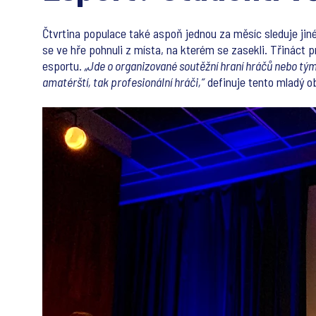
Čtvrtina populace také aspoň jednou za měsíc sleduje jiné
se ve hře pohnuli z místa, na kterém se zasekli. Třináct p
esportu.
„Jde o organizované soutěžní hraní hráčů nebo týmů
amatérští, tak profesionální hráči,“
definuje tento mladý o