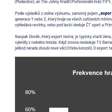
(Moderátor), an The Johny Hradil (Profesionální hráč FIFY
Podle výsledků z online výzkumu, samotný pojem
„espor
generace Y nebo Z, který hraje na všech zařízeních minim
vyhledává novinky, nebo pod lavicí sleduje ČT sport a Primu
Naopak člověk, který esport nezná, je typicky starší žena,
vyletěly z rodného hnízda. Když zrovna nesleduje TV Barra
jelikož nerada zkouší nové věci (třeba konzoli). O esport t