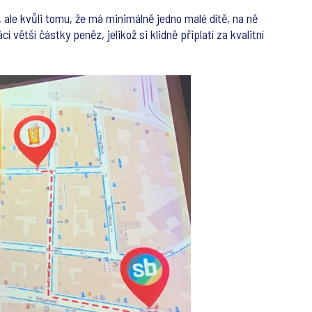
jí, ale kvůli tomu, že má minimálně jedno malé dítě, na ně
 větší částky peněz, jelikož si klidně připlatí za kvalitní