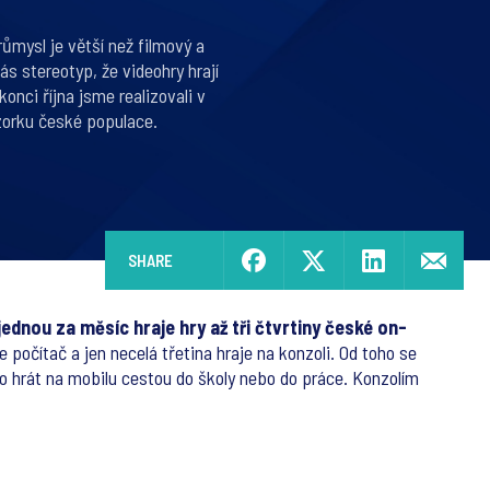
růmysl je větší než filmový a
s stereotyp, že videohry hrají
konci října jsme realizovali v
zorku české populace.
SHARE
jednou za měsíc hraje hry až tři čtvrtiny české on-
je počítač a jen necelá třetina hraje na konzoli. Od toho se
adno hrát na mobilu cestou do školy nebo do práce. Konzolím