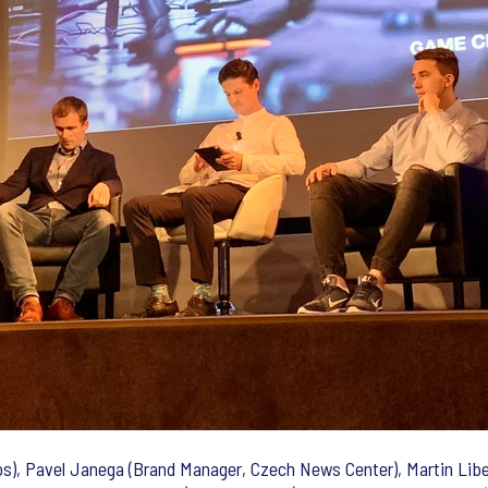
os), Pavel Janega (Brand Manager, Czech News Center), Martin Libe