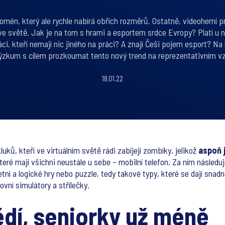
omén, který ale rychle nabírá obřích rozměrů. Ostatně, videoherní p
 světě. Jak je na tom s hrami a esportem srdce Evropy? Platí u ná
áci, kteří nemají nic jiného na práci? A znají Češi pojem esport? Na 
ýzkum s cílem prozkoumat tento nový trend na reprezentativním v
18.01.22
ků, kteří ve virtuálním světě rádi zabíjejí zombíky, jelikož
aspoň
 které mají všichni neustále u sebe – mobilní telefon. Za ním následu
aretní a logické hry nebo puzzle, tedy takové typy, které se dají sn
vní simulátory a střílečky.
ědí, seniorky už méně