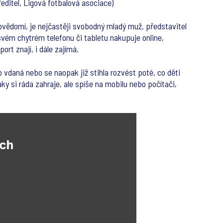
editel, Ligová fotbalová asociace)
povědomí, je nejčastěji svobodný mladý muž, představitel
svém chytrém telefonu či tabletu nakupuje online,
ort znají, i dále zajímá.
o vdaná nebo se naopak již stihla rozvést poté, co děti
y si ráda zahraje, ale spíše na mobilu nebo počítači,