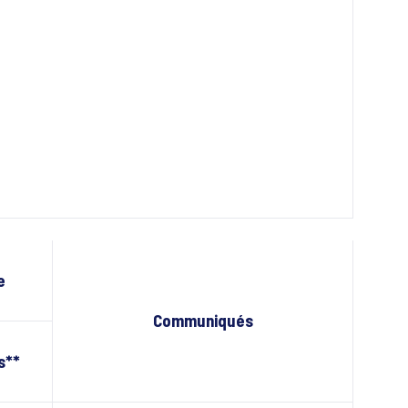
e
Communiqués
s**