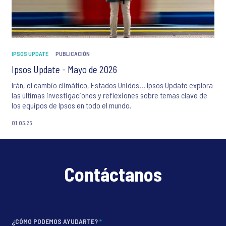
IPSOS UPDATE
PUBLICACIÓN
Ipsos Update - Mayo de 2026
Irán, el cambio climático, Estados Unidos… Ipsos Update explora
las últimas investigaciones y reflexiones sobre temas clave de
los equipos de Ipsos en todo el mundo.
01.05.26
Contáctanos
¿CÓMO PODEMOS AYUDARTE?
*