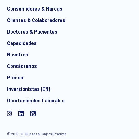
*
Consumidores & Marcas
Clientes & Colaboradores
Doctores & Pacientes
*
Capacidades
Nosotros
Contáctanos
Acepto recibir comunicaciones de marketing por correo
Prensa
electrónico de manera regular sobre productos y servicios,
incluidas invitaciones a eventos gratuitos y artículos de
Inversionistas (EN)
Ipsos. Puede retirar su consentimiento en cualquier
Oportunidades Laborales
momento con efecto para el futuro.
© 2016 - 2026 Ipsos All Rights Reserved