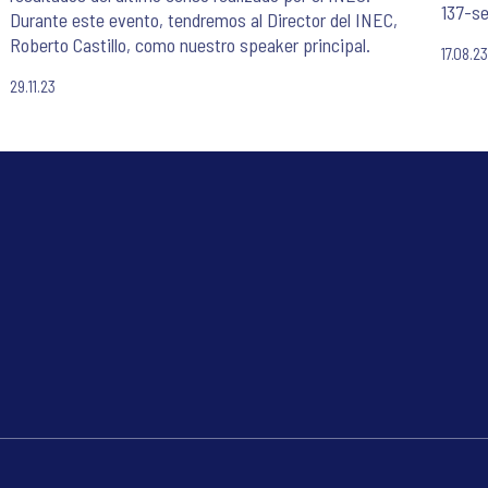
137-se
Durante este evento, tendremos al Director del INEC,
presid
Roberto Castillo, como nuestro speaker principal.
17.08.2
40% wi
runoff
29.11.23