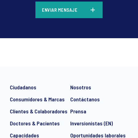
*
ENVIAR MENSAJE
*
Ciudadanos
Nosotros
Consumidores & Marcas
Contáctanos
Clientes & Colaboradores
Prensa
Doctores & Pacientes
Inversionistas (EN)
e-mail marketing communication about products and services includi
ithdraw your consent at any time with effect for the future.
Capacidades
Oportunidades laborales