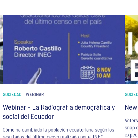
SOCIEDAD
WEBINAR
SOCIE
Webinar - La Radiografia demográfica y
New 
social del Ecuador
Voters
snap e
Cómo ha cambiado la población ecuatoriana según los
expect
resultados del último censo realizado por el INEC.