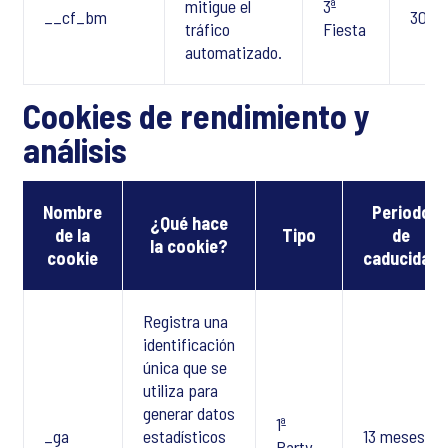
mitigue el
3ª
__cf_bm
30 mi
tráfico
Fiesta
automatizado.
Cookies de rendimiento y
análisis
Nombre
Periodo
¿Qué hace
de la
Tipo
de
la cookie?
cookie
caducidad
Registra una
identificación
única que se
utiliza para
generar datos
1ª
_ga
estadísticos
13 meses
Party