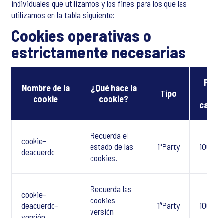
individuales que utilizamos y los fines para los que las
utilizamos en la tabla siguiente:
Cookies operativas o
estrictamente necesarias
Per
Nombre de la
¿Qué hace la
Tipo
d
cookie
cookie?
cadu
Recuerda el
cookie-
estado de las
1ªParty
100 D
deacuerdo
cookies.
Recuerda las
cookie-
cookies
deacuerdo-
1ªParty
100 D
versión
versión