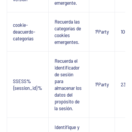
emergente.
Recuerda las
cookie-
categorías de
deacuerdo-
1ªParty
100 D
cookies
categorías
emergentes.
Recuerda el
identificador
de sesión
SSESS%
para
1ªParty
23 Dí
{session_id}%
almacenar los
datos del
propósito de
la sesión.
Identifique y