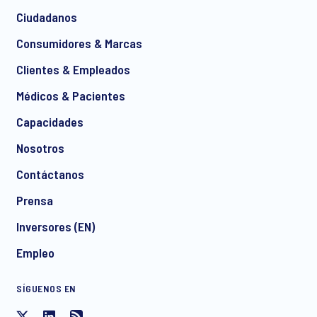
Ciudadanos
*
Consumidores & Marcas
Clientes & Empleados
Médicos & Pacientes
*
Capacidades
Nosotros
Contáctanos
I consent to receive regular e-mail marketing
Prensa
communication about products and services including
invitations to free events and articles from Ipsos. You may
Inversores (EN)
withdraw your consent at any time with effect for the future.
Empleo
SÍGUENOS EN