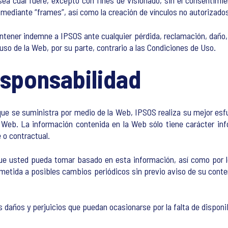
sea cual fuere, excepto con fines de visionado, sin el consentimi
mediante “frames”, así como la creación de vínculos no autorizado
tener indemne a IPSOS ante cualquier pérdida, reclamación, daño, c
o de la Web, por su parte, contrario a las Condiciones de Uso.
esponsabilidad
ue se suministra por medio de la Web, IPSOS realiza su mejor esfu
la Web. La información contenida en la Web sólo tiene carácter info
 o contractual.
ue usted pueda tomar basado en esta información, así como por l
etida a posibles cambios periódicos sin previo aviso de su conten
s daños y perjuicios que puedan ocasionarse por la falta de disponi