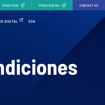
IPSOS ISAY
IPSOS.DIGITAL
CONTACT US
S.DIGITAL
ESG
ndiciones