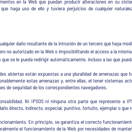
ementos en la Web que puedan producir alteraciones en su siste
 que haga uso de ello y tuviera perjuicios de cualquier natural
cualquier daño resultante de la intrusión de un tercero que haya mo
ro no autorizado en la Web o imposibilitando el acceso a la misma
s que se le pueda redirigir automáticamente, incluso a las que pued
des abiertas están expuestas a una pluralidad de amenazas que h
onablemente estas amenazas y, entre ellas, el tener sistemas act
ches de seguridad de los correspondientes navegadores.
onsabilidad. Ni IPSOS ni ninguna otra parte que represente a IP
ño directo, indirecto, especial, punitivo, fortuito, ejemplar o que 
cionamiento. En principio, se garantiza el correcto funcionamiento
oralmente el funcionamiento de la Web por necesidades de manteni