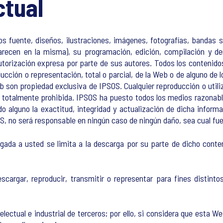
ctual
gos fuente, diseños, ilustraciones, imágenes, fotografías, bandas
arecen en la misma), su programación, edición, compilación y d
utorización expresa por parte de sus autores. Todos los contenido
ducción o representación, total o parcial, de la Web o de alguno d
son propiedad exclusiva de IPSOS. Cualquier reproducción o util
tá totalmente prohibida. IPSOS ha puesto todos los medios razonabl
 alguno la exactitud, integridad y actualización de dicha informa
SOS, no será responsable en ningún caso de ningún daño, sea cual fue
rgada a usted se limita a la descarga por su parte de dicho conte
scargar, reproducir, transmitir o representar para fines distinto
lectual e industrial de terceros; por ello, si considera que esta