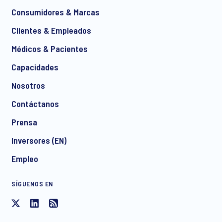
*
Consumidores & Marcas
Clientes & Empleados
Médicos & Pacientes
*
Capacidades
Nosotros
Contáctanos
I consent to receive regular e-mail marketing
Prensa
communication about products and services including
invitations to free events and articles from Ipsos. You may
Inversores (EN)
withdraw your consent at any time with effect for the future.
Empleo
SÍGUENOS EN