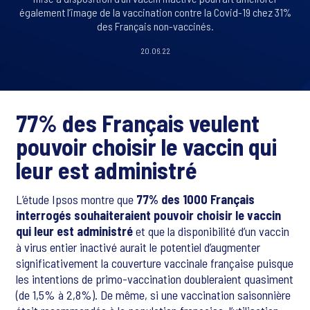
également l’image de la vaccination contre la Covid-19 chez 31%
des Français non-vaccinés.
20.06.22
77% des Français veulent
pouvoir choisir le vaccin qui
leur est administré
L’étude Ipsos montre que
77% des 1000 Français
interrogés souhaiteraient pouvoir choisir le vaccin
qui leur est administré
et que la disponibilité d’un vaccin
à virus entier inactivé aurait le potentiel d’augmenter
significativement la couverture vaccinale française puisque
les intentions de primo-vaccination doubleraient quasiment
(de 1,5% à 2,8%). De même, si une vaccination saisonnière