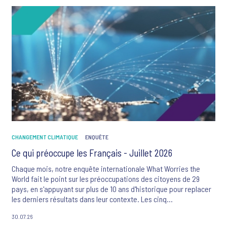
CHANGEMENT CLIMATIQUE
ENQUÊTE
Ce qui préoccupe les Français - Juillet 2026
Chaque mois, notre enquête internationale What Worries the
World fait le point sur les préoccupations des citoyens de 29
pays, en s'appuyant sur plus de 10 ans d'historique pour replacer
les derniers résultats dans leur contexte. Les cinq
préoccupations majeures des Français sont ce mois-ci : la
30.07.26
criminalité et la violence, le changement climatique, l'inflation, le