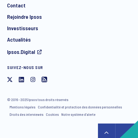
Contact
*
Rejoindre Ipsos
Investisseurs
Actualités
Ipsos.Digital
SUIVEZ-NOUS SUR
J'accepte de recevoir par e-mail des communications
concernant les produits et services d'Ipsos, y compris des
invitations à des événements gratuits et des articles. Vous
© 2016 - 2025 Ipsos tous droits réservés
avez la possibilité de vous désinscrire de notre liste de
Mentions légales
Confidentialité et protection des données personnelles
diffusion à tout moment.
Droits des interviewés
Cookies
Notre système d'alerte