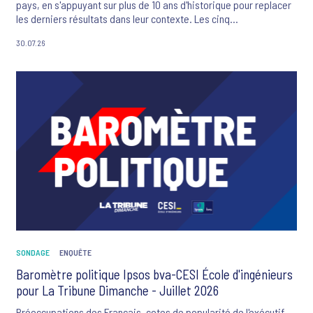
pays, en s'appuyant sur plus de 10 ans d'historique pour replacer
les derniers résultats dans leur contexte. Les cinq
préoccupations majeures des Français sont ce mois-ci : la
30.07.26
criminalité et la violence, le changement climatique, l'inflation, le
système de santé et les flux migratoires.
SONDAGE
ENQUÊTE
Baromètre politique Ipsos bva-CESI École d'ingénieurs
pour La Tribune Dimanche - Juillet 2026
Préoccupations des Français, cotes de popularité de l'exécutif,