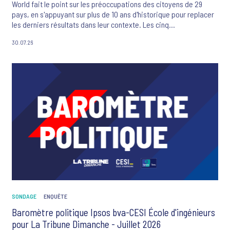
World fait le point sur les préoccupations des citoyens de 29
pays, en s'appuyant sur plus de 10 ans d'historique pour replacer
les derniers résultats dans leur contexte. Les cinq
préoccupations majeures des Français sont ce mois-ci : la
30.07.26
criminalité et la violence, le changement climatique, l'inflation, le
système de santé et les flux migratoires.
SONDAGE
ENQUÊTE
Baromètre politique Ipsos bva-CESI École d'ingénieurs
pour La Tribune Dimanche - Juillet 2026