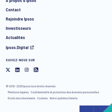
À propos d'Ipsos
Contact
*
Rejoindre Ipsos
Investisseurs
Actualités
Ipsos.Digital
SUIVEZ-NOUS SUR
J'accepte de recevoir par e-mail des communications
concernant les produits et services d'Ipsos, y compris des
invitations à des événements gratuits et des articles. Vous
© 2016 - 2025 Ipsos tous droits réservés
avez la possibilité de vous désinscrire de notre liste de
Mentions légales
Confidentialité et protection des données personnelles
diffusion à tout moment.
Droits des interviewés
Cookies
Notre système d'alerte