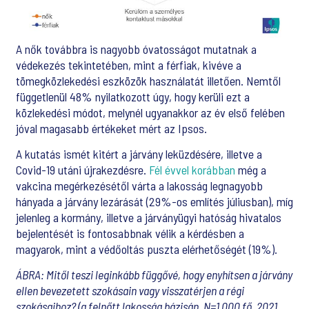
A nők továbbra is nagyobb óvatosságot mutatnak a
védekezés tekintetében, mint a férfiak, kivéve a
tömegközlekedési eszközök használatát illetően. Nemtől
függetlenül 48% nyilatkozott úgy, hogy kerüli ezt a
közlekedési módot, melynél ugyanakkor az év első felében
jóval magasabb értékeket mért az Ipsos.
A kutatás ismét kitért a járvány leküzdésére, illetve a
Covid-19 utáni újrakezdésre.
Fél évvel korábban
még a
vakcina megérkezésétől várta a lakosság legnagyobb
hányada a járvány lezárását (29%-os említés júliusban), míg
jelenleg a kormány, illetve a járványügyi hatóság hivatalos
bejelentését is fontosabbnak vélik a kérdésben a
magyarok, mint a védőoltás puszta elérhetőségét (19%).
ÁBRA: Mitől teszi leginkább függővé, hogy enyhítsen a járvány
ellen bevezetett szokásain vagy visszatérjen a régi
szokásaihoz? (a felnőtt lakosság bázisán, N=1.000 fő, 2021