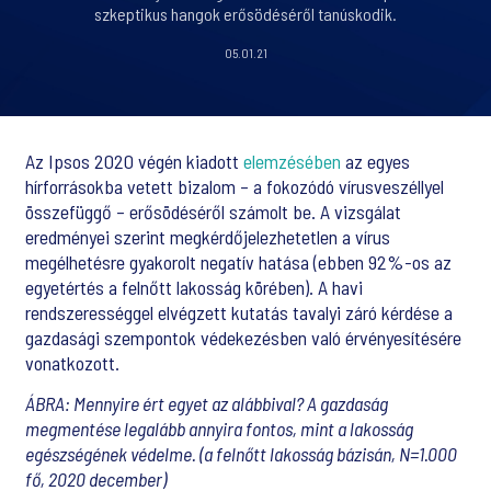
szkeptikus hangok erősödéséről tanúskodik.
05.01.21
Az Ipsos 2020 végén kiadott
elemzésében
az egyes
hírforrásokba vetett bizalom – a fokozódó vírusveszéllyel
összefüggő – erősödéséről számolt be. A vizsgálat
eredményei szerint megkérdőjelezhetetlen a vírus
megélhetésre gyakorolt negatív hatása (ebben 92%-os az
egyetértés a felnőtt lakosság körében). A havi
rendszerességgel elvégzett kutatás tavalyi záró kérdése a
gazdasági szempontok védekezésben való érvényesítésére
vonatkozott.
ÁBRA: Mennyire ért egyet az alábbival? A gazdaság
megmentése legalább annyira fontos, mint a lakosság
egészségének védelme. (a felnőtt lakosság bázisán, N=1.000
fő, 2020 december)