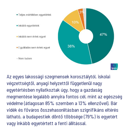
Az egyes lakossági szegmensek korosztálytól, iskolai
végzettségtől, anyagi helyzettől függetlenül nagy
egyetértésben nyilatkoztak úgy, hogy a gazdaság
megmentése legalább annyira fontos cél, mint az egészség
védelme (átlagosan 85% szemben a 13% ellenzővel). Bár
vidék és főváros összehasonlításban szignifikáns eltérés
látható, a budapestiek döntő többsége (79%) is egyetért
vagy inkább egyetértett a fenti állítással.