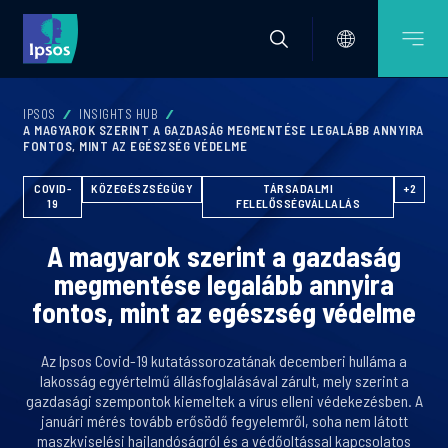
IPSOS
INSIGHTS HUB
A MAGYAROK SZERINT A GAZDASÁG MEGMENTÉSE LEGALÁBB ANNYIRA
FONTOS, MINT AZ EGÉSZSÉG VÉDELME
COVID-
KÖZEGÉSZSÉGÜGY
TÁRSADALMI
+2
19
FELELŐSSÉGVÁLLALÁS
A magyarok szerint a gazdaság
megmentése legalább annyira
fontos, mint az egészség védelme
Az Ipsos Covid-19 kutatássorozatának decemberi hulláma a
lakosság egyértelmű állásfoglalásával zárult, mely szerint a
gazdasági szempontok kiemeltek a vírus elleni védekezésben. A
januári mérés tovább erősödő fegyelemről, soha nem látott
maszkviselési hajlandóságról és a védőoltással kapcsolatos