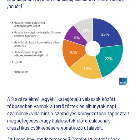
január)
A 9 százaléknyi „egyéb” kategóriájú válaszok között
többségben vannak a fertőzöttek és elhunytak napi
számának, valamint a személyes környezetben tapasztalt
megbetegedési vagy halálesetek előfordulásának
drasztikus csökkenésére vonatkozó utalások.
Az Ipsos havi rendszerességű Omnibusz kutatásának