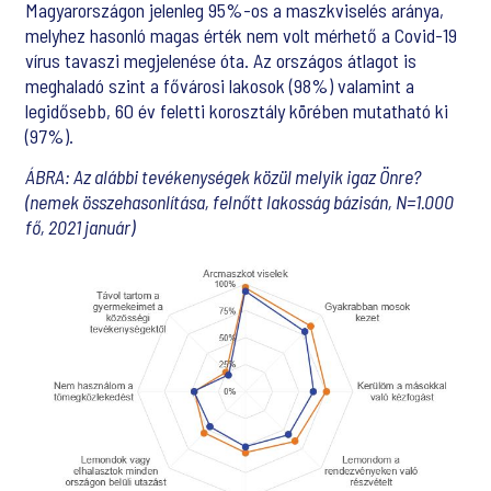
Magyarországon jelenleg 95%-os a maszkviselés aránya,
melyhez hasonló magas érték nem volt mérhető a Covid-19
vírus tavaszi megjelenése óta. Az országos átlagot is
meghaladó szint a fővárosi lakosok (98%) valamint a
legidősebb, 60 év feletti korosztály körében mutatható ki
(97%).
ÁBRA: Az alábbi tevékenységek közül melyik igaz Önre?
(nemek összehasonlítása, felnőtt lakosság bázisán, N=1.000
fő, 2021 január)