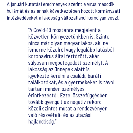
A januári kutatási eredmények szerint a vírus második
hullámát és az annak következtében hozott kormányzati
intézkedéseket a lakosság változatlanul komolyan veszi.
A Covid-19 mostanra megjelent a
közvetlen környezetünkben is. Szinte
nincs már olyan magyar lakos, aki ne
ismerne közelről vagy legalább látásból
koronavírus által fertőzött, akár
súlyosan megbetegedett személyt. A
lakosság az ünnepek alatt is
igyekezte kerülni a családi, baráti
találkozókat, és a gyermekeket is távol
tartani minden személyes
érintkezéstől. Ezzel összefüggésben
tovább gyengült és negatív rekord
közeli szintet mutat a rendezvényen
való részvételi- és az utazási
hajlandóság.