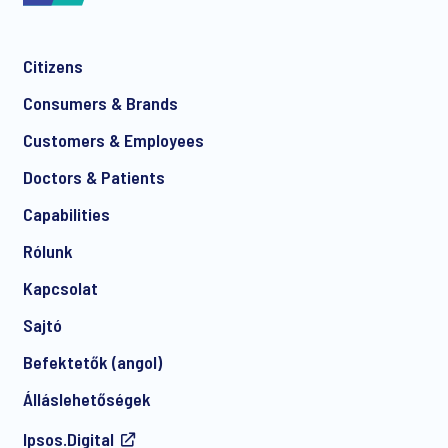
Citizens
*
Consumers & Brands
Customers & Employees
Doctors & Patients
*
Capabilities
Rólunk
Kapcsolat
Sajtó
Befektetők (angol)
I consent to receive regular e-mail marketing
Álláslehetőségek
communication about products and services including
invitations to free events and articles from Ipsos. You may
Ipsos.Digital