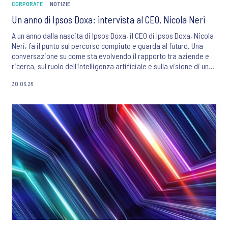
CORPORATE
NOTIZIE
Un anno di Ipsos Doxa: intervista al CEO, Nicola Neri
A un anno dalla nascita di Ipsos Doxa, il CEO di Ipsos Doxa, Nicola
Neri, fa il punto sul percorso compiuto e guarda al futuro. Una
conversazione su come sta evolvendo il rapporto tra aziende e
ricerca, sul ruolo dell'intelligenza artificiale e sulla visione di una
realtà in cui dati, tecnologia e competenza umana dovranno
30.06.26
sempre più dialogare per generare valore.