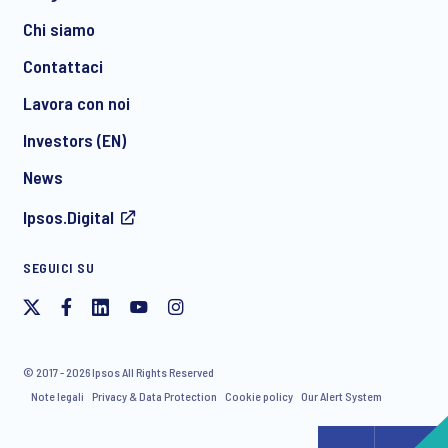
Chi siamo
Contattaci
*
Lavora con noi
Investors (EN)
News
Acconsento a ricevere regolarmente comunicazioni di
Ipsos.Digital
marketing via e-mail su prodotti e servizi, inclusi inviti a
eventi e webinar gratuiti, da parte di Ipsos. È possibile
ritirare il proprio consenso in qualsiasi momento.
SEGUICI SU
© 2017 - 2026 Ipsos All Rights Reserved
Note legali
Privacy & Data Protection
Cookie policy
Our Alert System