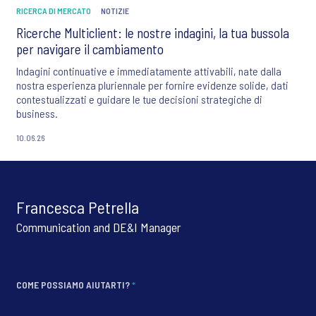
RICERCA DI MERCATO
NOTIZIE
Ricerche Multiclient: le nostre indagini, la tua bussola
per navigare il cambiamento
Indagini continuative e immediatamente attivabili, nate dalla
nostra esperienza pluriennale per fornire evidenze solide, dati
contestualizzati e guidare le tue decisioni strategiche di
business.
10.06.26
Francesca Petrella
Communication and DE&I Manager
COME POSSIAMO AIUTARTI?
*