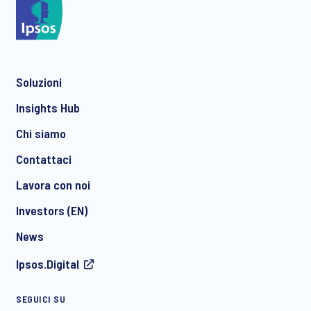
*
Soluzioni
*
Insights Hub
Chi siamo
Contattaci
*
Lavora con noi
Investors (EN)
News
Acconsento a ricevere regolarmente comunicazioni di
Ipsos.Digital
marketing via e-mail su prodotti e servizi, inclusi inviti a
eventi e webinar gratuiti, da parte di Ipsos. È possibile
ritirare il proprio consenso in qualsiasi momento.
SEGUICI SU