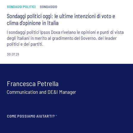
SONDAGGI POLITICI
SONDAGGIO
Sondaggi politici oggi: le ultime intenzioni di voto e
clima d'opinione in Italia
I sondaggi politici Ipsos Doxa rivelano le opinioni e punti di vista
degli italiani in merito al gradimento del Governo, dei leader
politici e dei partiti.
30.07.26
Francesca Petrella
Communication and DE&I Manager
COME POSSIAMO AIUTARTI?
*