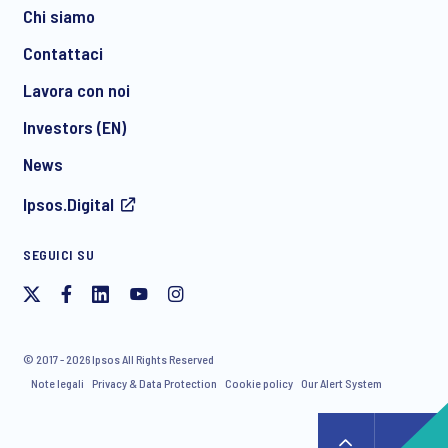
Chi siamo
Contattaci
*
Lavora con noi
Investors (EN)
News
Acconsento a ricevere regolarmente comunicazioni di
Ipsos.Digital
marketing via e-mail su prodotti e servizi, inclusi inviti a
eventi e webinar gratuiti, da parte di Ipsos. È possibile
ritirare il proprio consenso in qualsiasi momento.
SEGUICI SU
© 2017 - 2026 Ipsos All Rights Reserved
Note legali
Privacy & Data Protection
Cookie policy
Our Alert System