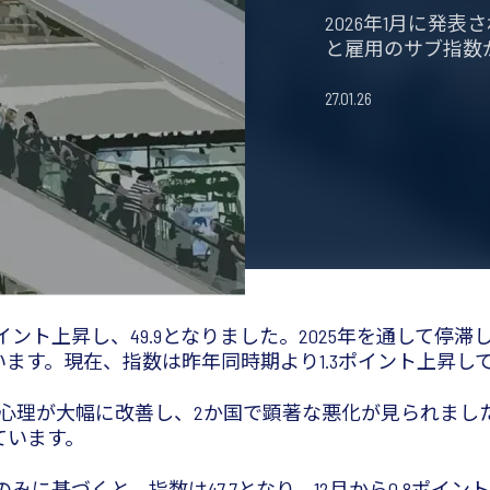
2026年1月に発
と雇用のサブ指数
27.01.26
イント上昇し、49.9となりました。2025年を通して停
います。現在、指数は昨年同時期より1.3ポイント上昇し
者心理が大幅に改善し、2か国で顕著な悪化が見られま
ています。
のみに基づくと、指数は47.7となり、12月から0.8ポイ