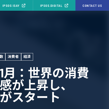
IPSOS ISAY
IPSOS.DIGITAL
CONTACT US
数
消費者
経済
6年1月：世界の消費
感が上昇し、
6年がスタート