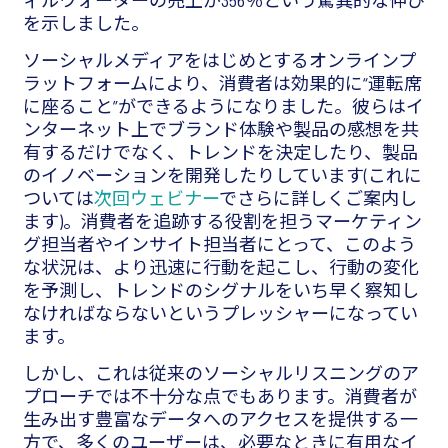
ィルウォーターの売上が356％という驚異的な伸び
を示しました。
ソーシャルメディアをはじめとするオンラインプ
ラットフォームにより、消費者は効果的に“運転席
に座ること”ができるようになりました。彼らはイ
ンターネット上でブランド体験や製品の感想を共
有するだけでなく、トレンドを決定したり、製品
のイノベーションを開発したりしています(これに
ついては
次回ウェビナー
でさらに詳しくご案内し
ます)。消費者を追跡する役割を担うマーケティン
グ担当者やインサイト担当者にとって、このよう
な状況は、より迅速に行動を起こし、行動の変化
を予測し、トレンドのシグナルをいち早く察知し
なければならないというプレッシャーになってい
ます。
しかし、これは従来のソーシャルリスニングのア
プローチでは不十分な点でもあります。消費者が
生み出す豊富なデータへのアクセスを提供する一
方で、多くのユーザーは、必要なときに有用なイ