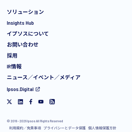
ソリューション
*
Insights Hub
イプソスについて
お問い合わせ
*
採用
IR情報
ニュース／イベント／メディア
私は、イプソスからの無料イベントへの招待や記事
Ipsos.Digital
を含む、製品やサービスに関する定期的なEメール
によるマーケティングコミュニケーションの受信に
同意します。この同意はいつでも撤回することがで
きます。
© 2016 - 2026 Ipsos All Rights Reserved
利用規約／免責事項
プライバシーとデータ保護
個人情報保護方針