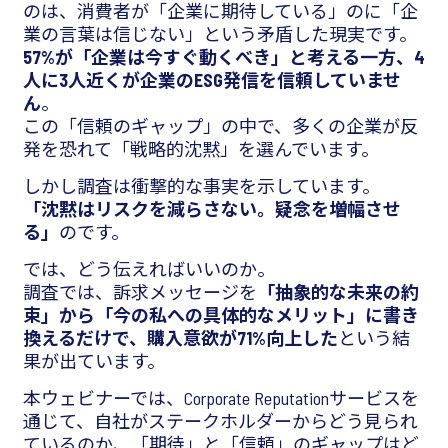
のは、消費者が「企業に期待している」のに「企
業の言葉は信じない」という矛盾した現実です。
57%が「企業は今すぐ動くべき」と考える一方、4
人に3人近くが企業のESG発信を信頼していませ
ん
。
この「信頼のギャップ」の中で、多くの企業が反
発を恐れて「戦略的沈黙」を選んでいます。
しかし調査は衝撃的な事実を示しています。
「沈黙はリスクを減らさない。疑念を増幅させ
る」
のです。
では、どう伝えればいいのか。
調査では、訴求メッセージを
「抽象的な未来の約
束」から「今の私への具体的なメリット」に書き
換えるだけで、購入意欲が71%向上した
という結
果が出ています。
本ウェビナーでは、Corporate Reputationサービスを
通じて、自社がステークホルダーからどう見られ
ているのか、「期待」と「信頼」のギャップはど