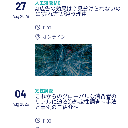
27
人工知能 (AI)
AI広告の効果は？見分けられないの
に"売れ方"が違う理由
Aug 2026
11:00
オンライン
04
定性調査
これからのグローバルな消費者の
リアルに迫る海外定性調査～手法
Aug 2026
と事例のご紹介～
11:00