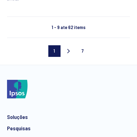
1 - 9 ate 62 items
1
7
Página
Última
atual
página
Soluções
Pesquisas