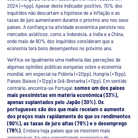
2024 (+4pp). Apesar deste indicador positivo, 70% dos
inquiridos não descartam a hipótese de a inflação e as
taxas de juro aumentarem durante o próximo ano nos seus
países. A confiança na atividade económica persiste nos
mercados asiáticos, como a Indonésia, a Índia e a China,
onde mais de 80% dos inquiridos consideram que a
economia terá bons desempenhos no próximo ano.
Verifica-se igualmente uma melhoria das perceções de
algumas opiniões públicas europeias sobre a economia
mundial, em especial na Polónia (+20pp), Hungria (+15pp),
Países Baixos (+12pp) e Grã-Bretanha (+11pp). Em sentido
contrário, encontra-se Portugal:
somos um dos países
mais pessimistas em matéria económica (33%),
apenas suplantados pelo Japão (30%). Os
portugueses são dos que mais receiam o aumento
dos preços mais rapidamente do que os rendimentos
(90%), as taxas de juro altas (79%) e o desemprego
(78%)
. Embora haja países que se mostrem mais
apreensivos, há uma percentagem expressiva de