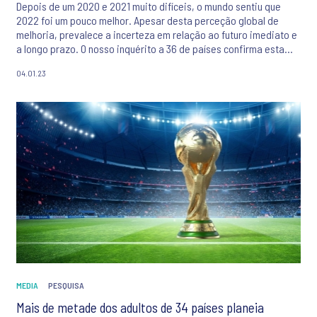
Depois de um 2020 e 2021 muito difíceis, o mundo sentiu que
2022 foi um pouco melhor. Apesar desta perceção global de
melhoria, prevalece a incerteza em relação ao futuro imediato e
a longo prazo. O nosso inquérito a 36 de países confirma esta
tendência: os inquiridos sentem dificuldade em ser otimistas em
04.01.23
relação a 2023. A maioria mostra-se preocupada com a
conjetura económica, o ambiente e a segurança mundial.
MEDIA
PESQUISA
Mais de metade dos adultos de 34 países planeia