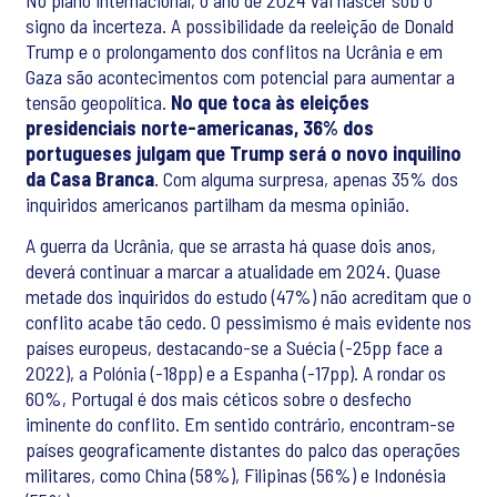
No plano internacional, o ano de 2024 vai nascer sob o
signo da incerteza. A possibilidade da reeleição de Donald
Trump e o prolongamento dos conflitos na Ucrânia e em
Gaza são acontecimentos com potencial para aumentar a
tensão geopolítica.
No que toca às eleições
presidenciais norte-americanas, 36% dos
portugueses julgam que Trump será o novo inquilino
da Casa Branca
. Com alguma surpresa, apenas 35% dos
inquiridos americanos partilham da mesma opinião.
A guerra da Ucrânia, que se arrasta há quase dois anos,
deverá continuar a marcar a atualidade em 2024. Quase
metade dos inquiridos do estudo (47%) não acreditam que o
conflito acabe tão cedo. O pessimismo é mais evidente nos
países europeus, destacando-se a Suécia (-25pp face a
2022), a Polónia (-18pp) e a Espanha (-17pp). A rondar os
60%, Portugal é dos mais céticos sobre o desfecho
iminente do conflito. Em sentido contrário, encontram-se
países geograficamente distantes do palco das operações
militares, como China (58%), Filipinas (56%) e Indonésia