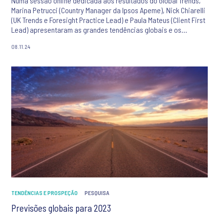
Numa sessão online dedicada aos resultados do Global Trends,
Marina Petrucci (Country Manager da Ipsos Apeme), Nick Chiarelli
(UK Trends e Foresight Practice Lead) e Paula Mateus (Client First
Lead) apresentaram as grandes tendências globais e os
desafios específicos para o mercado português. Os dados
08.11.24
revelam um país em transição, dividido entre passado e futuro,
otimismo e receio, globalização e localismo.
TENDÊNCIAS E PROSPEÇÃO
PESQUISA
Previsões globais para 2023