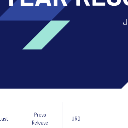
Press
cast
URD
Release