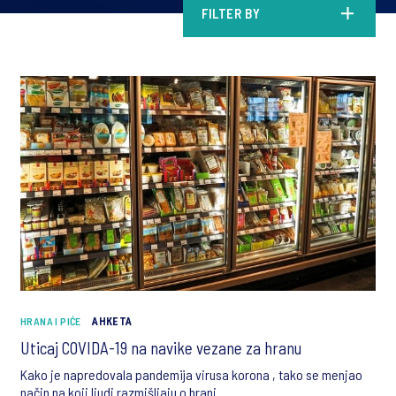
FILTER BY
HRANA I PIĆE
АНКЕТА
Uticaj COVIDA-19 na navike vezane za hranu
Kako je napredovala pandemija virusa korona , tako se menjao
način na koji ljudi razmišljaju o hrani.