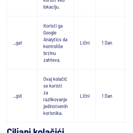
lokaciju.
Koristi ga
Google
Analytics da
_gat
Lični
1 Dan
kontroliše
brzinu
zahteva.
Ovaj kolačić
se koristi
za
_gid
Lični
1 Dan
razlikovanje
jedinstvenih
korisnika.
Ciljani kolačići