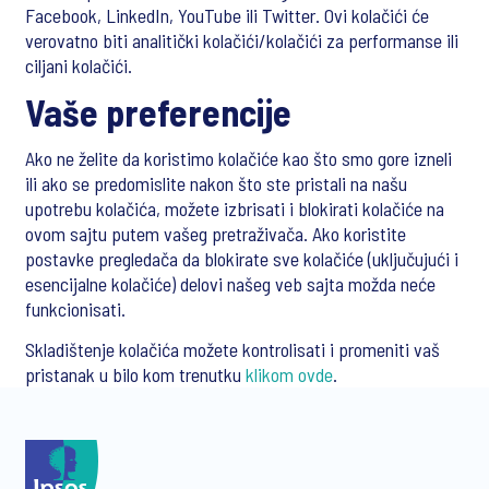
Facebook, LinkedIn, YouTube ili Twitter. Ovi kolačići će
verovatno biti analitički kolačići/kolačići za performanse ili
ciljani kolačići.
Vaše preferencije
Ako ne želite da koristimo kolačiće kao što smo gore izneli
ili ako se predomislite nakon što ste pristali na našu
upotrebu kolačića, možete izbrisati i blokirati kolačiće na
ovom sajtu putem vašeg pretraživača. Ako koristite
postavke pregledača da blokirate sve kolačiće (uključujući i
esencijalne kolačiće) delovi našeg veb sajta možda neće
funkcionisati.
Skladištenje kolačića možete kontrolisati i promeniti vaš
pristanak u bilo kom trenutku
klikom ovde
.