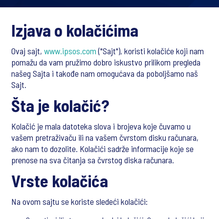
Izjava o kolačićima
Ovaj sajt,
www.ipsos.com
("Sajt"), koristi kolačiće koji nam
pomažu da vam pružimo dobro iskustvo prilikom pregleda
našeg Sajta i takođe nam omogućava da poboljšamo naš
Sajt.
Šta je kolačić?
Kolačić je mala datoteka slova i brojeva koje čuvamo u
vašem pretraživaču ili na vašem čvrstom disku računara,
ako nam to dozolite. Kolačići sadrže informacije koje se
prenose na sva čitanja sa čvrstog diska računara.
Vrste kolačića
Na ovom sajtu se koriste sledeći kolačići: