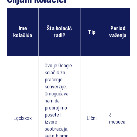
Ime
Šta kolačić
Period
Tip
kolačića
radi?
važenja
Ovo je Google
kolačić za
praćenje
konverzije.
Omogućava
nam da
prebrojimo
posete i
3
_gclxxxx
Lični
izvore
meseca
saobraćaja,
kako bismo