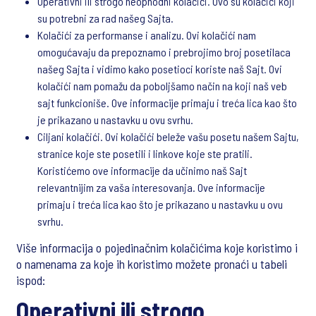
Operativni ili strogo neophodni kolačići. Ovo su kolačići koji
su potrebni za rad našeg Sajta.
Kolačići za performanse i analizu. Ovi kolačići nam
omogućavaju da prepoznamo i prebrojimo broj posetilaca
našeg Sajta i vidimo kako posetioci koriste naš Sajt. Ovi
kolačići nam pomažu da poboljšamo način na koji naš veb
sajt funkcioniše. Ove informacije primaju i treća lica kao što
je prikazano u nastavku u ovu svrhu.
Ciljani kolačići. Ovi kolačići beleže vašu posetu našem Sajtu,
stranice koje ste posetili i linkove koje ste pratili.
Koristićemo ove informacije da učinimo naš Sajt
relevantnijim za vaša interesovanja. Ove informacije
primaju i treća lica kao što je prikazano u nastavku u ovu
svrhu.
Više informacija o pojedinačnim kolačićima koje koristimo i
o namenama za koje ih koristimo možete pronaći u tabeli
ispod:
Operativni ili strogo