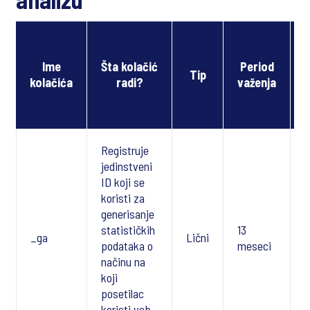
Ime
Šta kolačić
Period
Tip
kolačića
radi?
važenja
Registruje
jedinstveni
ID koji se
koristi za
generisanje
statističkih
13
_ga
Lični
podataka o
meseci
načinu na
koji
posetilac
koristi veb