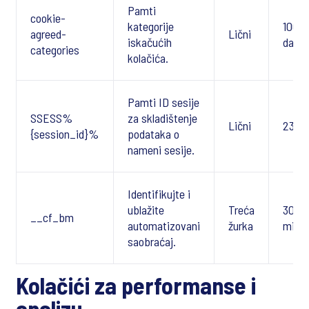
Pamti
cookie-
kategorije
100
agreed-
Lični
iskačućih
dana
categories
kolačića.
Pamti ID sesije
SSESS%
za skladištenje
Lični
23 D
{session_id}%
podataka o
nameni sesije.
Identifikujte i
ublažite
Treća
30
__cf_bm
automatizovani
žurka
minu
saobraćaj.
Kolačići za performanse i
analizu