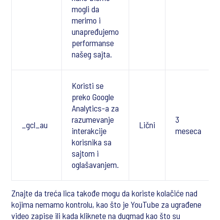
mogli da
merimo i
unapređujemo
performanse
našeg sajta.
Koristi se
preko Google
Analytics-a za
razumevanje
3
_gcl_au
Lični
interakcije
meseca
korisnika sa
sajtom i
oglašavanjem.
Znajte da treća lica takođe mogu da koriste kolačiće nad
kojima nemamo kontrolu, kao što je YouTube za ugrađene
video zapise ili kada kliknete na dugmad kao što su