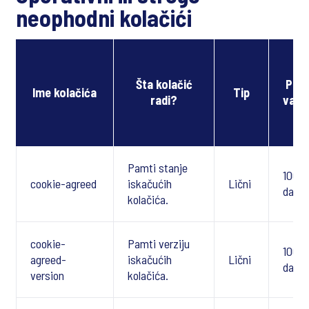
neophodni kolačići
Šta kolačić
Peri
Ime kolačića
Tip
radi?
važe
Pamti stanje
100
cookie-agreed
iskačućih
Lični
dana
kolačića.
cookie-
Pamti verziju
100
agreed-
iskačućih
Lični
dana
version
kolačića.