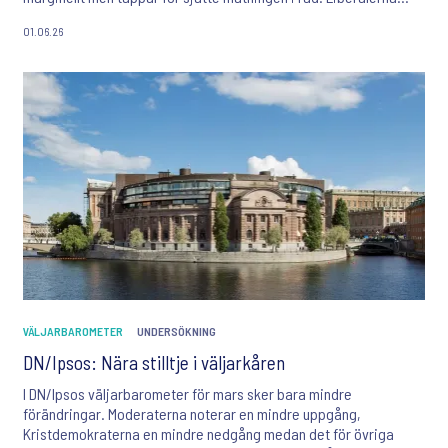
ligger fortsatt långt under spärren. Avståndet mellan blocken
01.06.26
minskar. Allt färre tycker att utvecklingen går åt fel håll.
VÄLJARBAROMETER
UNDERSÖKNING
DN/Ipsos: Nära stilltje i väljarkåren
I DN/Ipsos väljarbarometer för mars sker bara mindre
förändringar. Moderaterna noterar en mindre uppgång,
Kristdemokraterna en mindre nedgång medan det för övriga