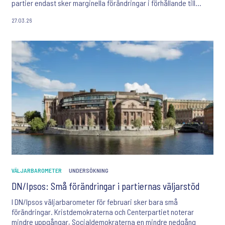
partier endast sker marginella förändringar i förhållande till
februari. Liberalerna ligger fortsatt långt under spärren.
27.03.26
VÄLJARBAROMETER
UNDERSÖKNING
DN/Ipsos: Små förändringar i partiernas väljarstöd
I DN/Ipsos väljarbarometer för februari sker bara små
förändringar. Kristdemokraterna och Centerpartiet noterar
mindre uppgångar, Socialdemokraterna en mindre nedgång