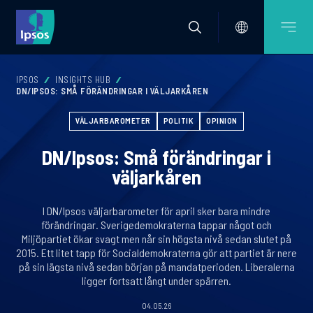
IPSOS
INSIGHTS HUB
DN/IPSOS: SMÅ FÖRÄNDRINGAR I VÄLJARKÅREN
VÄLJARBAROMETER
POLITIK
OPINION
DN/Ipsos: Små förändringar i
väljarkåren
I DN/Ipsos väljarbarometer för april sker bara mindre
förändringar. Sverigedemokraterna tappar något och
Miljöpartiet ökar svagt men når sin högsta nivå sedan slutet på
2015. Ett litet tapp för Socialdemokraterna gör att partiet är nere
på sin lägsta nivå sedan början på mandatperioden. Liberalerna
ligger fortsatt långt under spärren.
04.05.26