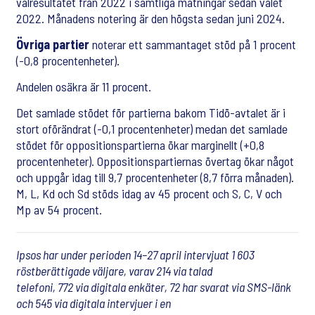
valresultatet från 2022 i samtliga mätningar sedan valet
2022. Månadens notering är den högsta sedan juni 2024.
Övriga partier
noterar ett sammantaget stöd på 1 procent
(-0,8 procentenheter).
Andelen osäkra är 11 procent.
Det samlade stödet för partierna bakom Tidö-avtalet är i
stort oförändrat (-0,1 procentenheter) medan det samlade
stödet för oppositionspartierna ökar marginellt (+0,8
procentenheter). Oppositionspartiernas övertag ökar något
och uppgår idag till 9,7 procentenheter (8,7 förra månaden).
M, L, Kd och Sd stöds idag av 45 procent och S, C, V och
Mp av 54 procent.
Ipsos har under perioden 14–27 april intervjuat 1 603
röstberättigade väljare, varav 214 via talad
telefoni, 772 via digitala enkäter, 72 har svarat via SMS-länk
och 545 via digitala intervjuer i en