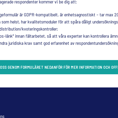
agerade respondenter kommer vi be dig att:
rågeformulär är GDPR-kompatibelt, är enhetsagnostiskt – tar max 20
m som helst, har kvalitetsmoduler för att spåra dåligt undersökning
 distribution/kvoteringskontroller;
ttps-länk" innan fältarbetet, så att våra experter kan kontrollera äm
ndra juridiska krav samt god erfarenhet av respondentundersökninga
OSS GENOM FORMULÄRET NEDANFÖR FÖR MER INFORMATION OCH OF
ons