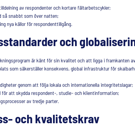
tilldelning av respondenter och kortare fältarbetscykler;
nd så snabbt som över natten;
ing nya källor för respondenttillgång.
sstandarder och globaliseri
ningsprogram är känt för sin kvalitet och att ligga i framkanten a
lats som säkerställer konsekvens, global infrastruktur för skalbarh
digheter genom att följa lokala och internationella integritetslagar;
 för att skydda respondent-, studie- och klientinformation;
ngsprocesser av tredje parter.
ss- och kvalitetskrav