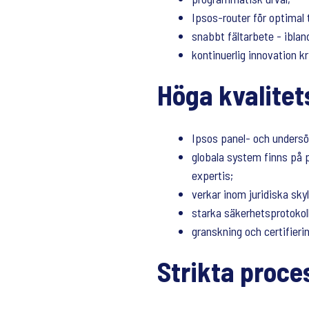
Ipsos-router för optimal 
snabbt fältarbete - ibla
kontinuerlig innovation kr
Höga kvalitet
Ipsos panel- och undersök
globala system finns på p
expertis;
verkar inom juridiska skyl
starka säkerhetsprotokoll
granskning och certifieri
Strikta proce