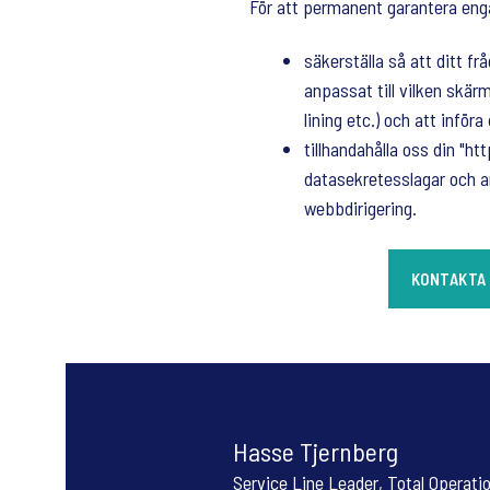
För att permanent garantera eng
säkerställa så att ditt f
anpassat till vilken skär
lining etc.) och att införa
tillhandahålla oss din "h
datasekretesslagar och a
webbdirigering.
KONTAKTA 
Hasse Tjernberg
Service Line Leader, Total Operati