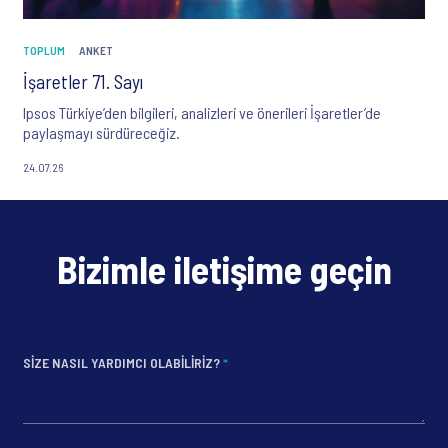
TOPLUM
ANKET
İşaretler 71. Sayı
Ipsos Türkiye’den bilgileri, analizleri ve önerileri İşaretler’de
paylaşmayı sürdüreceğiz.
24.07.26
Bizimle iletişime geçin
SIZE NASIL YARDIMCI OLABILIRIZ?
*