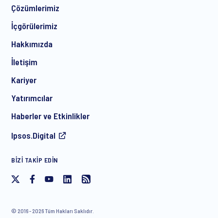
Çözümlerimiz
*
İçgörülerimiz
Hakkımızda
İletişim
*
Kariyer
Yatırımcılar
Haberler ve Etkinlikler
Ipsos’tan ürün ve hizmetlerle ilgili düzenli e-posta pazarlama
Ipsos.Digital
iletişimi almaya, ücretsiz etkinlik davetiyeleri ve makaleler
dahil olmak üzere onay veriyorum. Bu onayı dilediğiniz
zaman, geleceğe dönük olarak geri çekebilirsiniz.
BIZI TAKIP EDIN
© 2016 - 2026 Tüm Hakları Saklıdır.